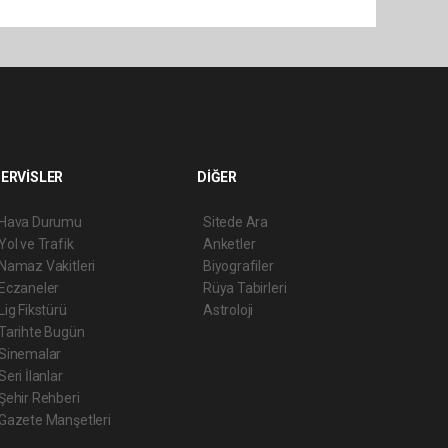
ERVİSLER
DİĞER
Hava Durumu
Sitede Ara
Yol ve Trafik
Anketler
Namaz Vakitleri
Biyografiler
Eczaneler
Rüya Tabirleri
Lig Fikstürü
Astroloji
Tarihte Bugün
Sinemalar
Seri İlanlar
Şehir Rehberi
Gazete Manşetleri