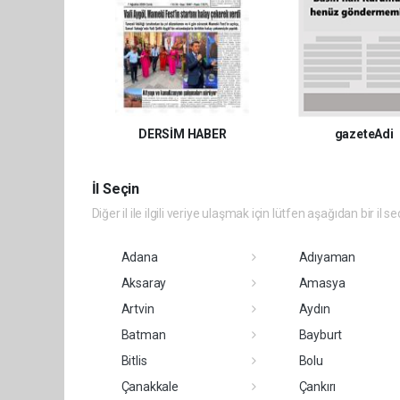
DERSİM HABER
gazeteAdi
İl Seçin
Diğer il ile ilgili veriye ulaşmak için lütfen aşağıdan bir il se
Adana
Adıyaman
Aksaray
Amasya
Artvin
Aydın
Batman
Bayburt
Bitlis
Bolu
Çanakkale
Çankırı