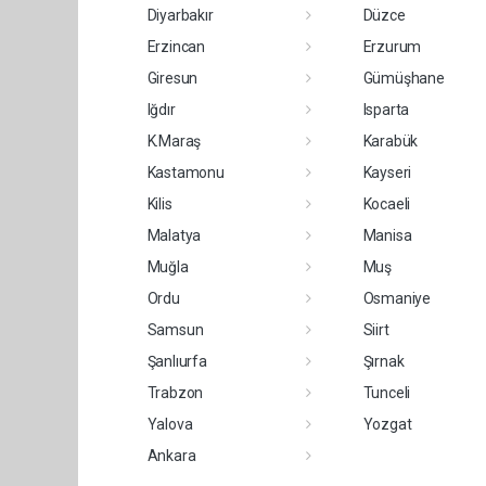
Diyarbakır
Düzce
Erzincan
Erzurum
Giresun
Gümüşhane
Iğdır
Isparta
K.Maraş
Karabük
Kastamonu
Kayseri
Kilis
Kocaeli
Malatya
Manisa
Muğla
Muş
Ordu
Osmaniye
Samsun
Siirt
Şanlıurfa
Şırnak
Trabzon
Tunceli
Yalova
Yozgat
Ankara