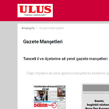
Anasayfa
Gazete Manşetleri
Gazete Manşetleri
Tunceli
il ve ilçelerine ait yerel gazete manşetleri.
Diğer il ilçelere ait yerel gazete manşetlerini inceleme iç