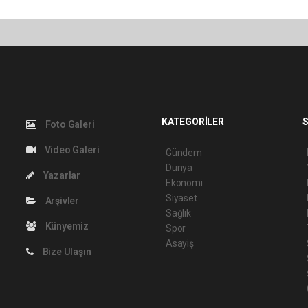
KATEGORİLER
S
Foto Galeri
Video Galeri
Gündem
Dünya
Yazarlar
Ekonomi
Siyaset
Arşivler
Sağlık
Künyemiz
Spor
Asayiş
Bize Ulaşın