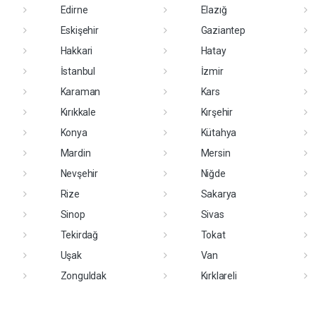
Edirne
Elazığ
Eskişehir
Gaziantep
Hakkari
Hatay
İstanbul
İzmir
Karaman
Kars
Kırıkkale
Kırşehir
Konya
Kütahya
Mardin
Mersin
Nevşehir
Niğde
Rize
Sakarya
Sinop
Sivas
Tekirdağ
Tokat
Uşak
Van
Zonguldak
Kırklareli