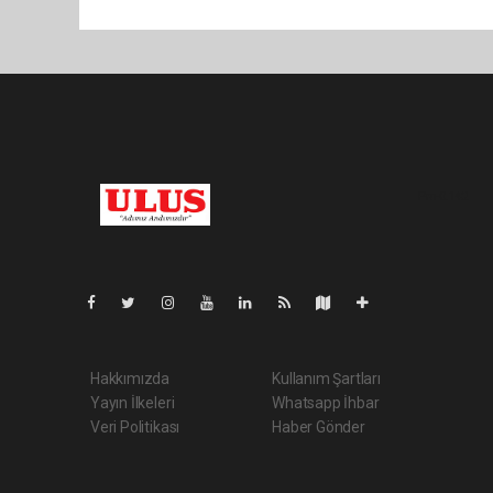
Pro-0.142
Hakkımızda
Kullanım Şartları
Yayın İlkeleri
Whatsapp İhbar
Veri Politikası
Haber Gönder