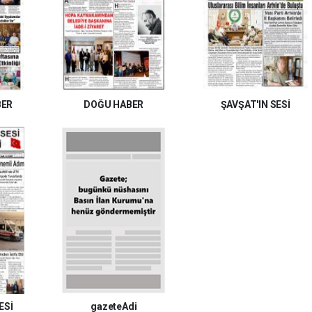
BER
DOĞU HABER
ŞAVŞAT'IN SESİ
ESİ
gazeteAdi