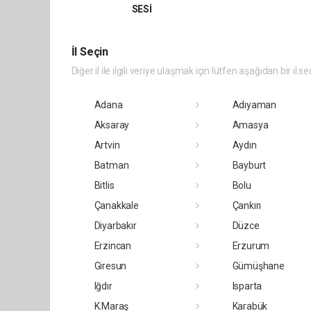
SESİ
İl Seçin
Diğer il ile ilgili veriye ulaşmak için lütfen aşağıdan bir il se
Adana
Adıyaman
Aksaray
Amasya
Artvin
Aydın
Batman
Bayburt
Bitlis
Bolu
Çanakkale
Çankırı
Diyarbakır
Düzce
Erzincan
Erzurum
Giresun
Gümüşhane
Iğdır
Isparta
K.Maraş
Karabük