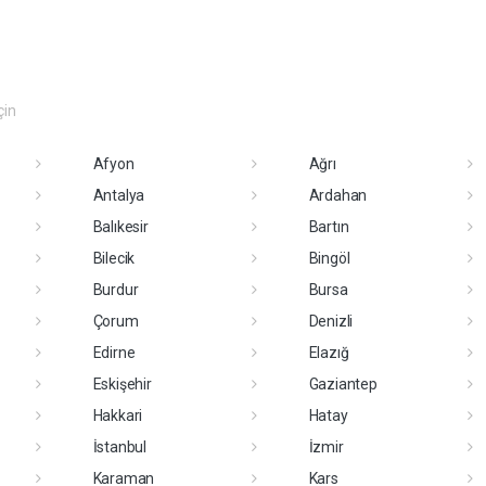
çin
Afyon
Ağrı
Antalya
Ardahan
Balıkesir
Bartın
Bilecik
Bingöl
Burdur
Bursa
Çorum
Denizli
Edirne
Elazığ
Eskişehir
Gaziantep
Hakkari
Hatay
İstanbul
İzmir
Karaman
Kars