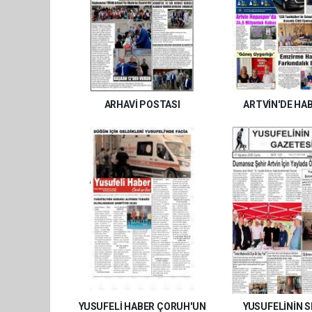
ARHAVİ POSTASI
ARTVİN'DE HA
YUSUFELİ HABER ÇORUH'UN
YUSUFELİNİN S