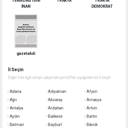
TEKİRDAĞ YENİ
TRAKYA
TRAKYA
İNAN
DEMOKRAT
gazeteAdi
İl Seçin
Diğer il ile ilgili veriye ulaşmak için lütfen aşağıdan bir il seçin
Adana
Adıyaman
Afyon
Ağrı
Aksaray
Amasya
Antalya
Ardahan
Artvin
Aydın
Balıkesir
Bartın
Batman
Bayburt
Bilecik