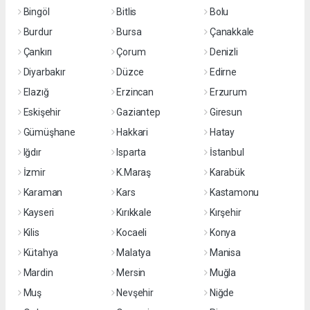
Bingöl
Bitlis
Bolu
Burdur
Bursa
Çanakkale
Çankırı
Çorum
Denizli
Diyarbakır
Düzce
Edirne
Elazığ
Erzincan
Erzurum
Eskişehir
Gaziantep
Giresun
Gümüşhane
Hakkari
Hatay
Iğdır
Isparta
İstanbul
İzmir
K.Maraş
Karabük
Karaman
Kars
Kastamonu
Kayseri
Kırıkkale
Kırşehir
Kilis
Kocaeli
Konya
Kütahya
Malatya
Manisa
Mardin
Mersin
Muğla
Muş
Nevşehir
Niğde