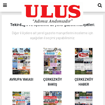
Tekirdağ
il ve ilçelerine ait yerel gazete manşetleri.
Diğer il ilçelere ait yerel gazete manşetlerini inceleme için
aşağıdan il seçimi yapabilirsiniz.
AVRUPA YAKASI
ÇERKEZKÖY
ÇERKEZKÖY
BAKIŞ
HABER