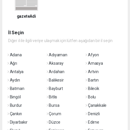
gazeteAdi
İl Seçin
Diğer il ile ilgili veriye ulaşmak için lütfen aşağıdan bir il seçin
Adana
Adıyaman
Afyon
Ağrı
Aksaray
Amasya
Antalya
Ardahan
Artvin
Aydın
Balıkesir
Bartın
Batman
Bayburt
Bilecik
Bingöl
Bitlis
Bolu
Burdur
Bursa
Çanakkale
Çankırı
Çorum
Denizli
Diyarbakır
Düzce
Edirne