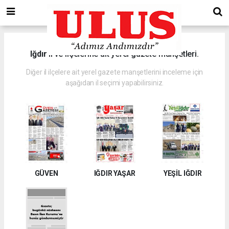
Iğdır
il ve ilçelerine ait yerel gazete manşetleri.
Diğer il ilçelere ait yerel gazete manşetlerini inceleme için
aşağıdan il seçimi yapabilirsiniz.
GÜVEN
IĞDIR YAŞAR
YEŞİL IĞDIR