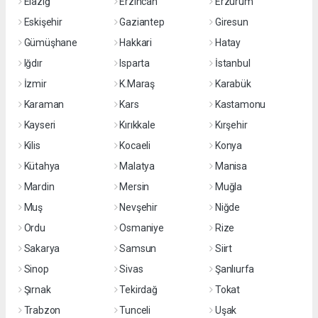
Elazığ
Erzincan
Erzurum
Eskişehir
Gaziantep
Giresun
Gümüşhane
Hakkari
Hatay
Iğdır
Isparta
İstanbul
İzmir
K.Maraş
Karabük
Karaman
Kars
Kastamonu
Kayseri
Kırıkkale
Kırşehir
Kilis
Kocaeli
Konya
Kütahya
Malatya
Manisa
Mardin
Mersin
Muğla
Muş
Nevşehir
Niğde
Ordu
Osmaniye
Rize
Sakarya
Samsun
Siirt
Sinop
Sivas
Şanlıurfa
Şırnak
Tekirdağ
Tokat
Trabzon
Tunceli
Uşak