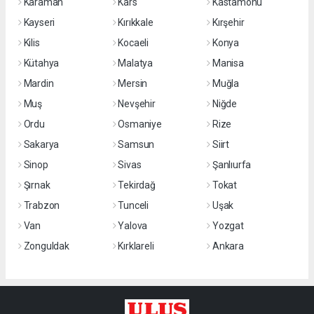
Karaman
Kars
Kastamonu
Kayseri
Kırıkkale
Kırşehir
Kilis
Kocaeli
Konya
Kütahya
Malatya
Manisa
Mardin
Mersin
Muğla
Muş
Nevşehir
Niğde
Ordu
Osmaniye
Rize
Sakarya
Samsun
Siirt
Sinop
Sivas
Şanlıurfa
Şırnak
Tekirdağ
Tokat
Trabzon
Tunceli
Uşak
Van
Yalova
Yozgat
Zonguldak
Kırklareli
Ankara