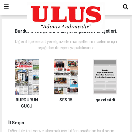
Burdur
il ve ilçelerine ait yerel gazete manşetleri.
Diğer il ilçelere ait yerel gazete manşetlerini inceleme için
aşağıdan il seçimi yapabilirsiniz.
BURDURUN
SES 15
gazeteAdi
GÜCÜ
İl Seçin
Diğer il ile ilgili veriye ulaşmak için lütfen aşağıdan bir il seçin