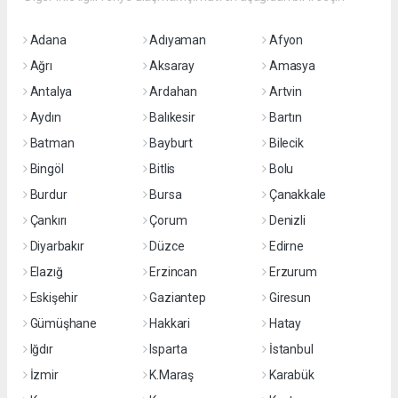
Adana
Adıyaman
Afyon
Ağrı
Aksaray
Amasya
Antalya
Ardahan
Artvin
Aydın
Balıkesir
Bartın
Batman
Bayburt
Bilecik
Bingöl
Bitlis
Bolu
Burdur
Bursa
Çanakkale
Çankırı
Çorum
Denizli
Diyarbakır
Düzce
Edirne
Elazığ
Erzincan
Erzurum
Eskişehir
Gaziantep
Giresun
Gümüşhane
Hakkari
Hatay
Iğdır
Isparta
İstanbul
İzmir
K.Maraş
Karabük