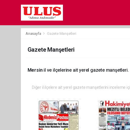
Anasayfa
Gazete Manşetleri
Gazete Manşetleri
Mersin
il ve ilçelerine ait yerel gazete manşetleri.
Diğer il ilçelere ait yerel gazete manşetlerini inceleme iç