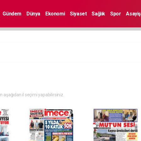
Gündem
Dünya
Ekonomi
Siyaset
Sağlık
Spor
Asayiş
in aşağıdan il seçimi yapabilirsiniz.