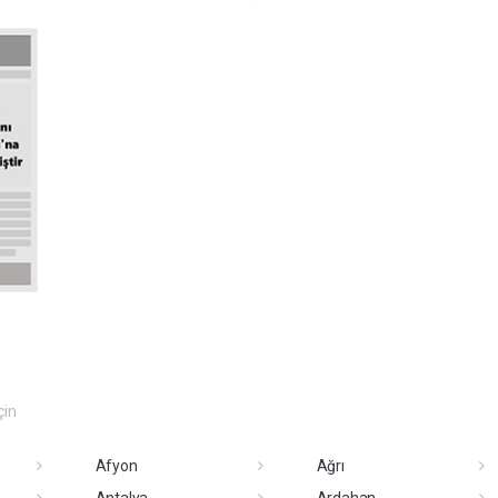
çin
Afyon
Ağrı