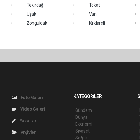
Tekirdağ
Tokat
Uşak
Van
Zonguldak
Kırklareli
KATEGORİLER
S
Foto Galeri
Video Galeri
Gündem
Dünya
Yazarlar
Ekonomi
Siyaset
Arşivler
Sağlık