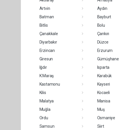
Aksaray
Amasya
Artvin
Aydın
Batman
Bayburt
Bitlis
Bolu
Çanakkale
Çankırı
Diyarbakır
Düzce
Erzincan
Erzurum
Giresun
Gümüşhane
Iğdır
Isparta
K.Maraş
Karabük
Kastamonu
Kayseri
Kilis
Kocaeli
Malatya
Manisa
Muğla
Muş
Ordu
Osmaniye
Samsun
Siirt