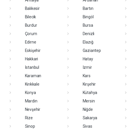
Antalya
Ardahan
Balıkesir
Bartın
Bilecik
Bingöl
Burdur
Bursa
Çorum
Denizli
Edirne
Elazığ
Eskişehir
Gaziantep
Hakkari
Hatay
İstanbul
İzmir
Karaman
Kars
Kırıkkale
Kırşehir
Konya
Kütahya
Mardin
Mersin
Nevşehir
Niğde
Rize
Sakarya
Sinop
Sivas