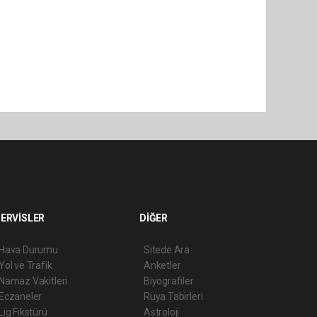
ERVİSLER
DİĞER
Hava Durumu
Sitede Ara
Yol ve Trafik
Anketler
Namaz Vakitleri
Biyografiler
Eczaneler
Rüya Tabirleri
Lig Fikstürü
Astroloji