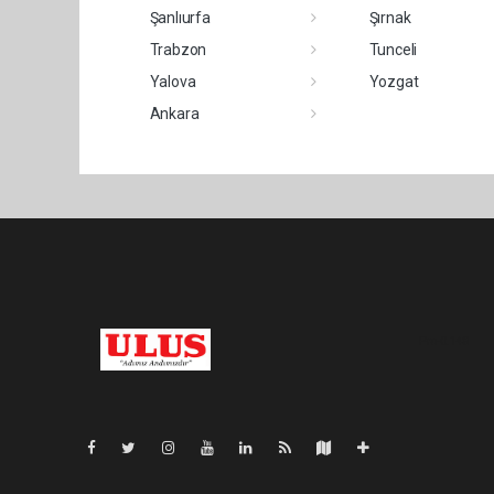
Şanlıurfa
Şırnak
Trabzon
Tunceli
Yalova
Yozgat
Ankara
Pro-0.148