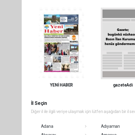
YENİ HABER
gazeteAdi
İl Seçin
Diğer il ile ilgili veriye ulaşmak için lütfen aşağıdan bir il se
Adana
Adıyaman