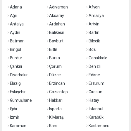
Adana
Adıyaman
Afyon
Ağrı
Aksaray
Amasya
Antalya
Ardahan
Artvin
Aydın
Balıkesir
Bartın
Batman
Bayburt
Bilecik
Bingöl
Bitlis
Bolu
Burdur
Bursa
Çanakkale
Çankırı
Çorum
Denizli
Diyarbakır
Düzce
Edirne
Elazığ
Erzincan
Erzurum
Eskişehir
Gaziantep
Giresun
Gümüşhane
Hakkari
Hatay
Iğdır
Isparta
İstanbul
İzmir
K.Maraş
Karabük
Karaman
Kars
Kastamonu