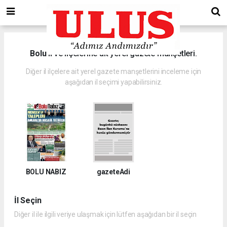
Bolu
il ve ilçelerine ait yerel gazete manşetleri.
Diğer il ilçelere ait yerel gazete manşetlerini inceleme için
aşağıdan il seçimi yapabilirsiniz.
BOLU NABIZ
gazeteAdi
İl Seçin
Diğer il ile ilgili veriye ulaşmak için lütfen aşağıdan bir il seçin