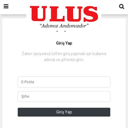
Üye İşlemi
Giriş Yap
Zaten üyeyseniz lütfen giriş yapmak için kullanıcı
adınızı ve şifrenizi girin.
Giriş Yap