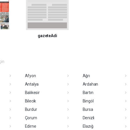
gazeteAdi
çin
Afyon
Ağrı
Antalya
Ardahan
Balıkesir
Bartın
Bilecik
Bingöl
Burdur
Bursa
Çorum
Denizli
Edirne
Elazığ