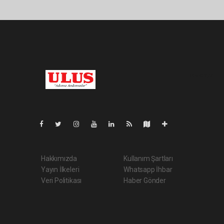
Pro-0.127
Hakkımızda
Kullanım Şartları
Yayın İlkeleri
Whatsapp İhbar
Veri Politikası
Haber Gönder