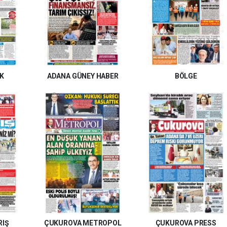
AK
ADANA GÜNEY HABER
BÖLGE
RIŞ
ÇUKUROVA METROPOL
ÇUKUROVA PRESS