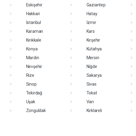
Eskişehir
Gaziantep
Hakkari
Hatay
İstanbul
İzmir
Karaman
Kars
Kırıkkale
Kırşehir
Konya
Kütahya
Mardin
Mersin
Nevşehir
Niğde
Rize
Sakarya
Sinop
Sivas
Tekirdağ
Tokat
Uşak
Van
Zonguldak
Kırklareli