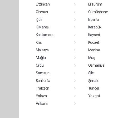
Erzincan
Erzurum
Giresun
Gümüşhane
Iğdır
Isparta
K.Maraş
Karabük
Kastamonu
Kayseri
Kilis
Kocaeli
Malatya
Manisa
Muğla
Muş
Ordu
Osmaniye
Samsun
Siirt
Şanlıurfa
Şırnak
Trabzon
Tunceli
Yalova
Yozgat
Ankara