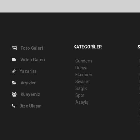
KATEGORİLER
S
Foto Galeri
Video Galeri
Gündem
Dünya
Yazarlar
Ekonomi
Siyaset
Arşivler
Sağlık
Künyemiz
Spor
Asayiş
Bize Ulaşın