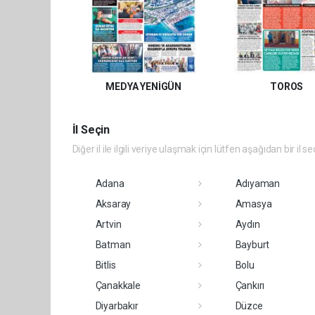
MEDYA YENİGÜN
TOROS
İl Seçin
Diğer il ile ilgili veriye ulaşmak için lütfen aşağıdan bir il se
Adana
Adıyaman
Aksaray
Amasya
Artvin
Aydın
Batman
Bayburt
Bitlis
Bolu
Çanakkale
Çankırı
Diyarbakır
Düzce