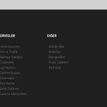
ERVİSLER
DİĞER
Hava Durumu
Sitede Ara
Yol ve Trafik
Anketler
Namaz Vakitleri
Biyografiler
Eczaneler
Rüya Tabirleri
Lig Fikstürü
Astroloji
Tarihte Bugün
Sinemalar
Seri İlanlar
Şehir Rehberi
Gazete Manşetleri