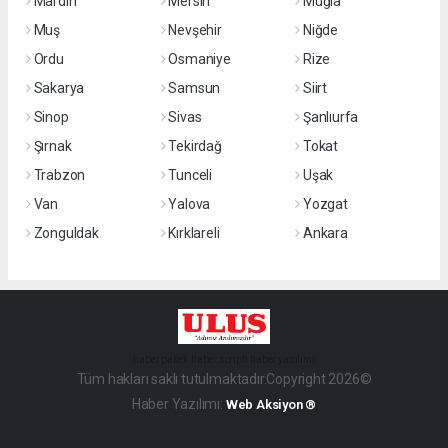
Mardin
Mersin
Muğla
Muş
Nevşehir
Niğde
Ordu
Osmaniye
Rize
Sakarya
Samsun
Siirt
Sinop
Sivas
Şanlıurfa
Şırnak
Tekirdağ
Tokat
Trabzon
Tunceli
Uşak
Van
Yalova
Yozgat
Zonguldak
Kırklareli
Ankara
haber paketi
haber scripti
haber yazılımı
Tüm hakları saklı tutulmaktadır.Copyright 2026©
Haber Yazılımı:
Web Aksiyon ®