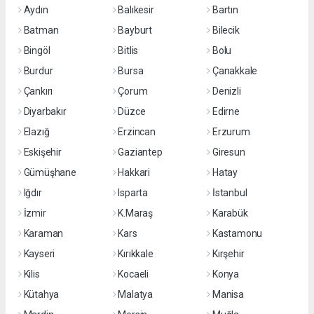
Aydın
Balıkesir
Bartın
Batman
Bayburt
Bilecik
Bingöl
Bitlis
Bolu
Burdur
Bursa
Çanakkale
Çankırı
Çorum
Denizli
Diyarbakır
Düzce
Edirne
Elazığ
Erzincan
Erzurum
Eskişehir
Gaziantep
Giresun
Gümüşhane
Hakkari
Hatay
Iğdır
Isparta
İstanbul
İzmir
K.Maraş
Karabük
Karaman
Kars
Kastamonu
Kayseri
Kırıkkale
Kırşehir
Kilis
Kocaeli
Konya
Kütahya
Malatya
Manisa