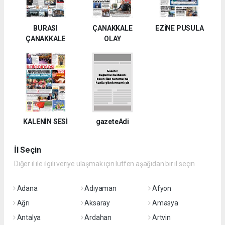
BURASI
ÇANAKKALE
EZİNE PUSULA
ÇANAKKALE
OLAY
KALENİN SESİ
gazeteAdi
İl Seçin
Diğer il ile ilgili veriye ulaşmak için lütfen aşağıdan bir il seçin
Adana
Adıyaman
Afyon
Ağrı
Aksaray
Amasya
Antalya
Ardahan
Artvin