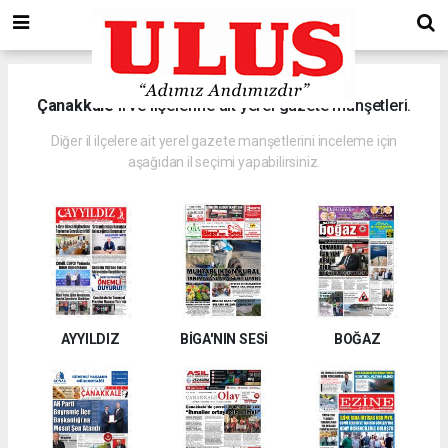
Çanakkale
il ve ilçelerine ait yerel gazete manşetleri.
Diğer il ilçelere ait yerel gazete manşetlerini inceleme için
aşağıdan il seçimi yapabilirsiniz.
AYYILDIZ
BİGA'NIN SESİ
BOĞAZ