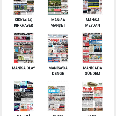
KIRKAĞAÇ
MANİSA
MANİSA
KIRKHABER
MANŞET
MEYDAN
MANİSA OLAY
MANİSA'DA
MANİSA'DA
DENGE
GÜNDEM