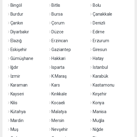
Bingöl
Bitlis
Bolu
Burdur
Bursa
Çanakkale
Çankırı
Çorum
Denizli
Diyarbakır
Düzce
Edirne
Elazığ
Erzincan
Erzurum
Eskişehir
Gaziantep
Giresun
Gümüşhane
Hakkari
Hatay
Iğdır
Isparta
İstanbul
İzmir
K.Maraş
Karabük
Karaman
Kars
Kastamonu
Kayseri
Kırıkkale
Kırşehir
Kilis
Kocaeli
Konya
Kütahya
Malatya
Manisa
Mardin
Mersin
Muğla
Muş
Nevşehir
Niğde