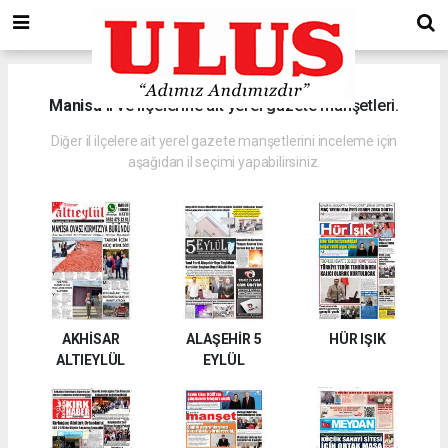
Manisa
il ve ilçelerine ait yerel gazete manşetleri.
Diğer il ilçelere ait yerel gazete manşetlerini inceleme için
aşağıdan il seçimi yapabilirsiniz.
AKHİSAR
ALAŞEHİR 5
HÜR IŞIK
ALTIEYLÜL
EYLÜL