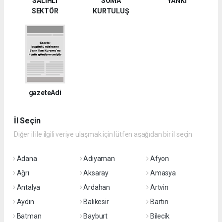
SALİHLİ
SOMA
YANKI
SEKTÖR
KURTULUŞ
gazeteAdi
İl Seçin
Diğer il ile ilgili veriye ulaşmak için lütfen aşağıdan bir il seçin
Adana
Adıyaman
Afyon
Ağrı
Aksaray
Amasya
Antalya
Ardahan
Artvin
Aydın
Balıkesir
Bartın
Batman
Bayburt
Bilecik