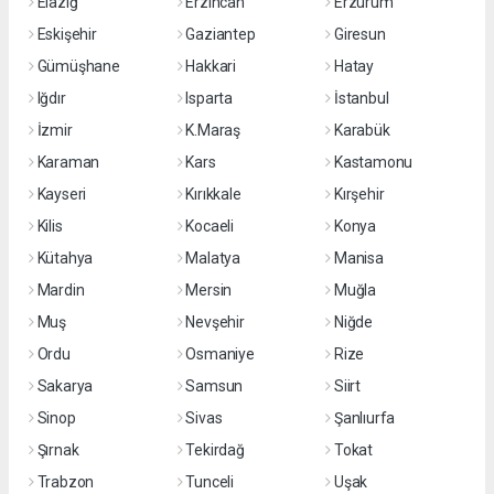
Elazığ
Erzincan
Erzurum
Eskişehir
Gaziantep
Giresun
Gümüşhane
Hakkari
Hatay
Iğdır
Isparta
İstanbul
İzmir
K.Maraş
Karabük
Karaman
Kars
Kastamonu
Kayseri
Kırıkkale
Kırşehir
Kilis
Kocaeli
Konya
Kütahya
Malatya
Manisa
Mardin
Mersin
Muğla
Muş
Nevşehir
Niğde
Ordu
Osmaniye
Rize
Sakarya
Samsun
Siirt
Sinop
Sivas
Şanlıurfa
Şırnak
Tekirdağ
Tokat
Trabzon
Tunceli
Uşak