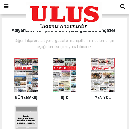
Adıyaman
il ve ilçelerine ait yerel gazete manşetleri.
Diğer il ilçelere ait yerel gazete manşetlerini inceleme için
aşağıdan il seçimi yapabilirsiniz.
GÜNE BAKIŞ
IŞIK
YENİYOL