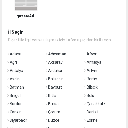
gazeteAdi
İl Seçin
Diğer il ile ilgili veriye ulaşmak için lütfen aşağıdan bir il seçin
Adana
Adıyaman
Afyon
Ağrı
Aksaray
Amasya
Antalya
Ardahan
Artvin
Aydın
Balıkesir
Bartın
Batman
Bayburt
Bilecik
Bingöl
Bitlis
Bolu
Burdur
Bursa
Çanakkale
Çankırı
Çorum
Denizli
Diyarbakır
Düzce
Edirne