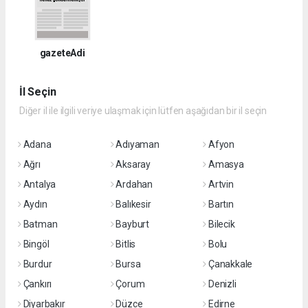
gazeteAdi
İl Seçin
Diğer il ile ilgili veriye ulaşmak için lütfen aşağıdan bir il seçin
Adana
Adıyaman
Afyon
Ağrı
Aksaray
Amasya
Antalya
Ardahan
Artvin
Aydın
Balıkesir
Bartın
Batman
Bayburt
Bilecik
Bingöl
Bitlis
Bolu
Burdur
Bursa
Çanakkale
Çankırı
Çorum
Denizli
Diyarbakır
Düzce
Edirne