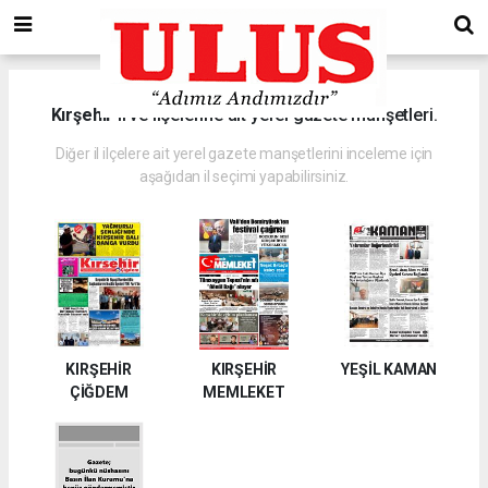
Kırşehir
il ve ilçelerine ait yerel gazete manşetleri.
Diğer il ilçelere ait yerel gazete manşetlerini inceleme için
aşağıdan il seçimi yapabilirsiniz.
KIRŞEHİR
KIRŞEHİR
YEŞİL KAMAN
ÇİĞDEM
MEMLEKET