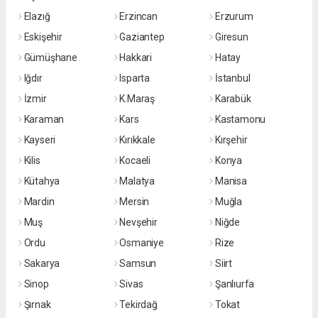
Elazığ
Erzincan
Erzurum
Eskişehir
Gaziantep
Giresun
Gümüşhane
Hakkari
Hatay
Iğdır
Isparta
İstanbul
İzmir
K.Maraş
Karabük
Karaman
Kars
Kastamonu
Kayseri
Kırıkkale
Kırşehir
Kilis
Kocaeli
Konya
Kütahya
Malatya
Manisa
Mardin
Mersin
Muğla
Muş
Nevşehir
Niğde
Ordu
Osmaniye
Rize
Sakarya
Samsun
Siirt
Sinop
Sivas
Şanlıurfa
Şırnak
Tekirdağ
Tokat