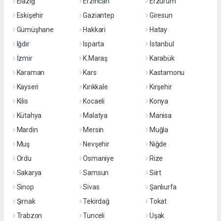
Elazığ
Erzincan
Erzurum
Eskişehir
Gaziantep
Giresun
Gümüşhane
Hakkari
Hatay
Iğdır
Isparta
İstanbul
İzmir
K.Maraş
Karabük
Karaman
Kars
Kastamonu
Kayseri
Kırıkkale
Kırşehir
Kilis
Kocaeli
Konya
Kütahya
Malatya
Manisa
Mardin
Mersin
Muğla
Muş
Nevşehir
Niğde
Ordu
Osmaniye
Rize
Sakarya
Samsun
Siirt
Sinop
Sivas
Şanlıurfa
Şırnak
Tekirdağ
Tokat
Trabzon
Tunceli
Uşak