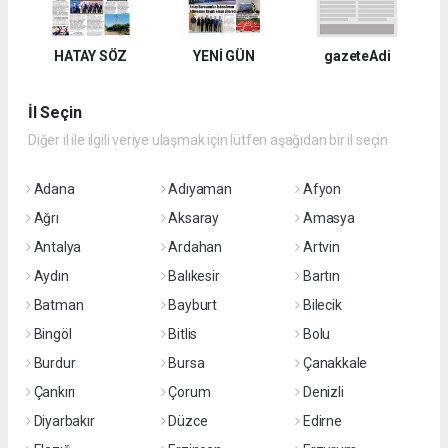
HATAY SÖZ
YENİ GÜN
gazeteAdi
İl Seçin
Diğer il ile ilgili veriye ulaşmak için lütfen aşağıdan bir il seçin
Adana
Adıyaman
Afyon
Ağrı
Aksaray
Amasya
Antalya
Ardahan
Artvin
Aydın
Balıkesir
Bartın
Batman
Bayburt
Bilecik
Bingöl
Bitlis
Bolu
Burdur
Bursa
Çanakkale
Çankırı
Çorum
Denizli
Diyarbakır
Düzce
Edirne