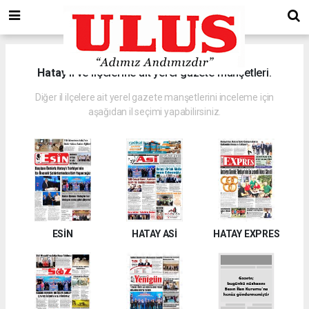
Hatay
il ve ilçelerine ait yerel gazete manşetleri.
Diğer il ilçelere ait yerel gazete manşetlerini inceleme için
aşağıdan il seçimi yapabilirsiniz.
ESİN
HATAY ASİ
HATAY EXPRES