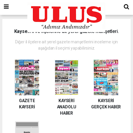
Kayseri
il ve ilçelerine ait yerel gazete manşetleri.
Diğer il ilçelere ait yerel gazete manşetlerini inceleme için
aşağıdan il seçimi yapabilirsiniz.
GAZETE
KAYSERİ
KAYSERİ
KAYSERİ
ANADOLU
GERÇEK HABER
HABER