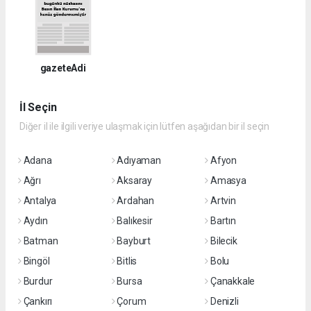
gazeteAdi
İl Seçin
Diğer il ile ilgili veriye ulaşmak için lütfen aşağıdan bir il seçin
Adana
Adıyaman
Afyon
Ağrı
Aksaray
Amasya
Antalya
Ardahan
Artvin
Aydın
Balıkesir
Bartın
Batman
Bayburt
Bilecik
Bingöl
Bitlis
Bolu
Burdur
Bursa
Çanakkale
Çankırı
Çorum
Denizli