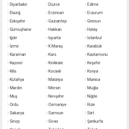
Diyarbakır
Düzce
Edirne
Elazığ
Erzincan
Erzurum
Eskişehir
Gaziantep
Giresun
Gümüşhane
Hakkari
Hatay
Iğdır
Isparta
İstanbul
İzmir
K.Maraş
Karabük
Karaman
Kars
Kastamonu
Kayseri
Kırıkkale
Kırşehir
Kilis
Kocaeli
Konya
Kütahya
Malatya
Manisa
Mardin
Mersin
Muğla
Muş
Nevşehir
Niğde
Ordu
Osmaniye
Rize
Sakarya
Samsun
Siirt
Sinop
Sivas
Şanlıurfa