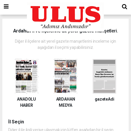
Ardahan
il ve ilçelerine ait yerel gazete manşetleri.
Diğer il ilçelere ait yerel gazete manşetlerini inceleme için
aşağıdan il seçimi yapabilirsiniz.
ANADOLU
ARDAHAN
gazeteAdi
HABER
MEDYA
İl Seçin
Diğer il ile ilgili veriye ulaşmak için lütfen aşağıdan bir il seçin