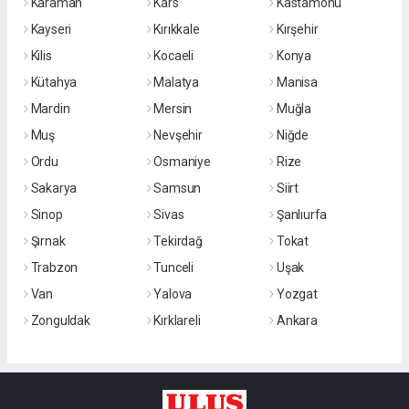
Karaman
Kars
Kastamonu
Kayseri
Kırıkkale
Kırşehir
Kilis
Kocaeli
Konya
Kütahya
Malatya
Manisa
Mardin
Mersin
Muğla
Muş
Nevşehir
Niğde
Ordu
Osmaniye
Rize
Sakarya
Samsun
Siirt
Sinop
Sivas
Şanlıurfa
Şırnak
Tekirdağ
Tokat
Trabzon
Tunceli
Uşak
Van
Yalova
Yozgat
Zonguldak
Kırklareli
Ankara