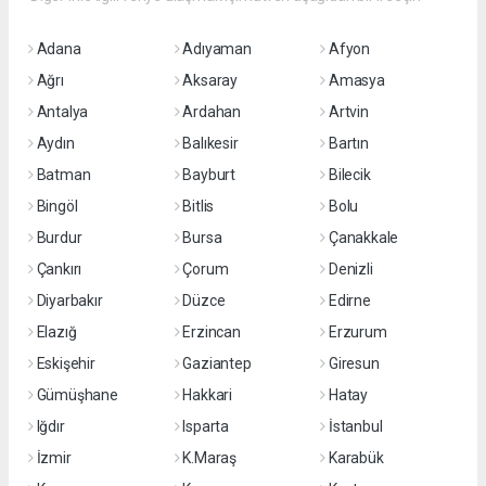
Adana
Adıyaman
Afyon
Ağrı
Aksaray
Amasya
Antalya
Ardahan
Artvin
Aydın
Balıkesir
Bartın
Batman
Bayburt
Bilecik
Bingöl
Bitlis
Bolu
Burdur
Bursa
Çanakkale
Çankırı
Çorum
Denizli
Diyarbakır
Düzce
Edirne
Elazığ
Erzincan
Erzurum
Eskişehir
Gaziantep
Giresun
Gümüşhane
Hakkari
Hatay
Iğdır
Isparta
İstanbul
İzmir
K.Maraş
Karabük