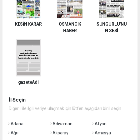
KESİN KARAR
OSMANCIK
SUNGURLU'NU
HABER
N SESİ
gazeteAdi
İl Seçin
Diğer il ile ilgili veriye ulaşmak için lütfen aşağıdan bir il seçin
Adana
Adıyaman
Afyon
Ağrı
Aksaray
Amasya