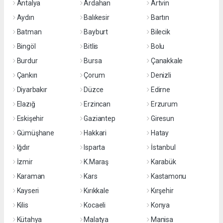
Antalya
Ardahan
Artvin
Aydın
Balıkesir
Bartın
Batman
Bayburt
Bilecik
Bingöl
Bitlis
Bolu
Burdur
Bursa
Çanakkale
Çankırı
Çorum
Denizli
Diyarbakır
Düzce
Edirne
Elazığ
Erzincan
Erzurum
Eskişehir
Gaziantep
Giresun
Gümüşhane
Hakkari
Hatay
Iğdır
Isparta
İstanbul
İzmir
K.Maraş
Karabük
Karaman
Kars
Kastamonu
Kayseri
Kırıkkale
Kırşehir
Kilis
Kocaeli
Konya
Kütahya
Malatya
Manisa