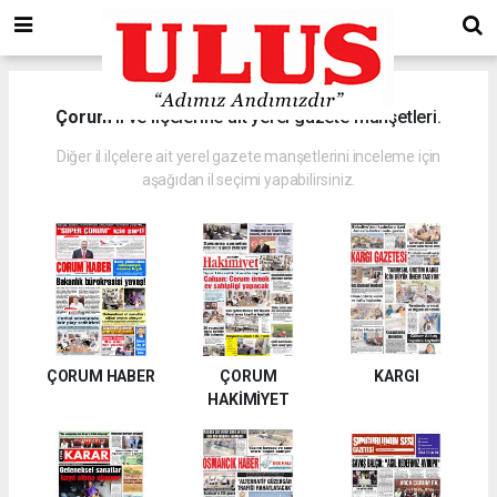
Çorum
il ve ilçelerine ait yerel gazete manşetleri.
Diğer il ilçelere ait yerel gazete manşetlerini inceleme için
aşağıdan il seçimi yapabilirsiniz.
ÇORUM HABER
ÇORUM
KARGI
HAKİMİYET