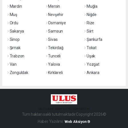
Mardin
Mersin
Muğla
Muş
Nevşehir
Niğde
Ordu
Osmaniye
Rize
Sakarya
Samsun
Siirt
Sinop
Sivas
Şanlıurfa
Şırnak
Tekirdağ
Tokat
Trabzon
Tunceli
Uşak
Van
Yalova
Yozgat
Zonguldak
Kırklareli
Ankara
haber paketi
haber scripti
haber yazılımı
Tüm hakları saklı tutulmaktadır.Copyright 2026©
Haber Yazılımı:
Web Aksiyon ®