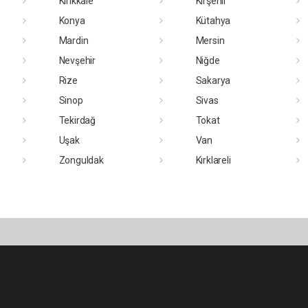
Kırıkkale
Kırşehir
Konya
Kütahya
Mardin
Mersin
Nevşehir
Niğde
Rize
Sakarya
Sinop
Sivas
Tekirdağ
Tokat
Uşak
Van
Zonguldak
Kırklareli