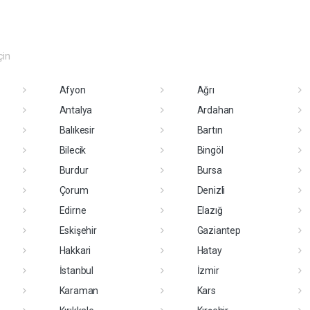
çin
Afyon
Ağrı
Antalya
Ardahan
Balıkesir
Bartın
Bilecik
Bingöl
Burdur
Bursa
Çorum
Denizli
Edirne
Elazığ
Eskişehir
Gaziantep
Hakkari
Hatay
İstanbul
İzmir
Karaman
Kars