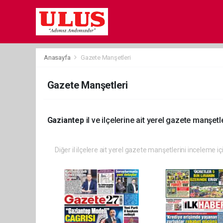
Anasayfa
Gazete Manşetleri
Gazete Manşetleri
Gaziantep
il ve ilçelerine ait yerel gazete manşetle
Diğer il ilçelere ait yerel gazete manşetlerini inceleme iç