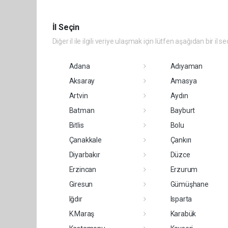
İl Seçin
Diğer il ile ilgili veriye ulaşmak için lütfen aşağıdan bir il se
Adana
Adıyaman
Aksaray
Amasya
Artvin
Aydın
Batman
Bayburt
Bitlis
Bolu
Çanakkale
Çankırı
Diyarbakır
Düzce
Erzincan
Erzurum
Giresun
Gümüşhane
Iğdır
Isparta
K.Maraş
Karabük