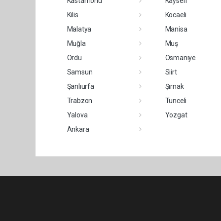
Kastamonu
Kayseri
Kilis
Kocaeli
Malatya
Manisa
Muğla
Muş
Ordu
Osmaniye
Samsun
Siirt
Şanlıurfa
Şırnak
Trabzon
Tunceli
Yalova
Yozgat
Ankara