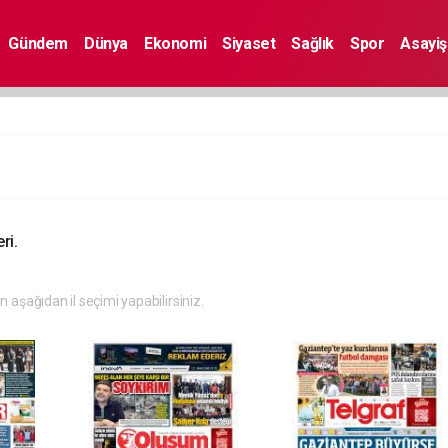
Gündem
Dünya
Ekonomi
Siyaset
Sağlık
Spor
Asayiş
ri.
in aşağıdan il seçimi yapabilirsiniz.