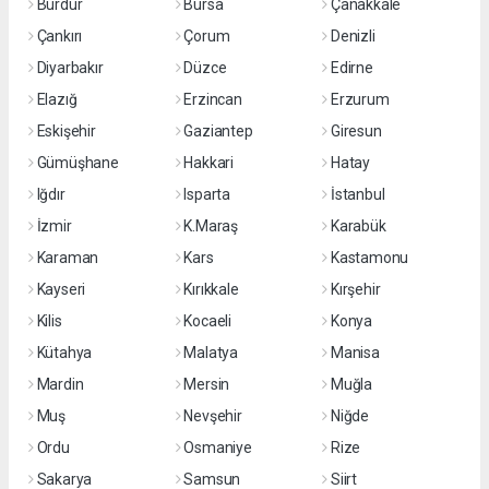
Burdur
Bursa
Çanakkale
Çankırı
Çorum
Denizli
Diyarbakır
Düzce
Edirne
Elazığ
Erzincan
Erzurum
Eskişehir
Gaziantep
Giresun
Gümüşhane
Hakkari
Hatay
Iğdır
Isparta
İstanbul
İzmir
K.Maraş
Karabük
Karaman
Kars
Kastamonu
Kayseri
Kırıkkale
Kırşehir
Kilis
Kocaeli
Konya
Kütahya
Malatya
Manisa
Mardin
Mersin
Muğla
Muş
Nevşehir
Niğde
Ordu
Osmaniye
Rize
Sakarya
Samsun
Siirt