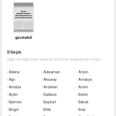
gazeteAdi
İl Seçin
Diğer il ile ilgili veriye ulaşmak için lütfen aşağıdan bir il seçin
Adana
Adıyaman
Afyon
Ağrı
Aksaray
Amasya
Antalya
Ardahan
Artvin
Aydın
Balıkesir
Bartın
Batman
Bayburt
Bilecik
Bingöl
Bitlis
Bolu