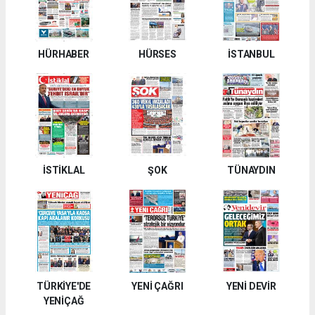
HÜRHABER
HÜRSES
İSTANBUL
İSTİKLAL
ŞOK
TÜNAYDIN
TÜRKİYE'DE
YENİ ÇAĞRI
YENİ DEVİR
YENİÇAĞ