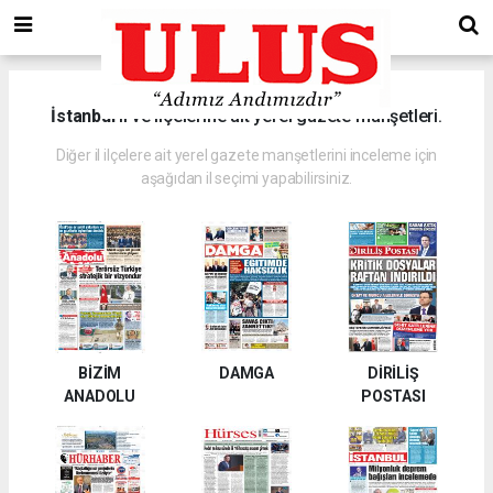
İstanbul
il ve ilçelerine ait yerel gazete manşetleri.
Diğer il ilçelere ait yerel gazete manşetlerini inceleme için
aşağıdan il seçimi yapabilirsiniz.
BİZİM
DAMGA
DİRİLİŞ
ANADOLU
POSTASI