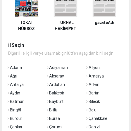
TOKAT
TURHAL
gazeteAdi
HÜRSÖZ
HAKİMİYET
İl Seçin
Diğer il ile ilgili veriye ulaşmak için lütfen aşağıdan bir il seçin
Adana
Adıyaman
Afyon
Ağrı
Aksaray
Amasya
Antalya
Ardahan
Artvin
Aydın
Balıkesir
Bartın
Batman
Bayburt
Bilecik
Bingöl
Bitlis
Bolu
Burdur
Bursa
Çanakkale
Çankırı
Çorum
Denizli