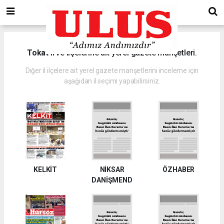
Tokat
il ve ilçelerine ait yerel gazete manşetleri.
Diğer il ilçelere ait yerel gazete manşetlerini inceleme için
aşağıdan il seçimi yapabilirsiniz.
KELKİT
NİKSAR
ÖZHABER
DANİŞMEND