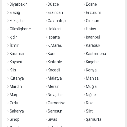
Diyarbakır
Düzce
Edirne
Elazığ
Erzincan
Erzurum
Eskişehir
Gaziantep
Giresun
Gümüşhane
Hakkari
Hatay
Iğdır
Isparta
İstanbul
İzmir
K.Maraş
Karabük
Karaman
Kars
Kastamonu
Kayseri
Kırıkkale
Kırşehir
Kilis
Kocaeli
Konya
Kütahya
Malatya
Manisa
Mardin
Mersin
Muğla
Muş
Nevşehir
Niğde
Ordu
Osmaniye
Rize
Sakarya
Samsun
Siirt
Sinop
Sivas
Şanlıurfa