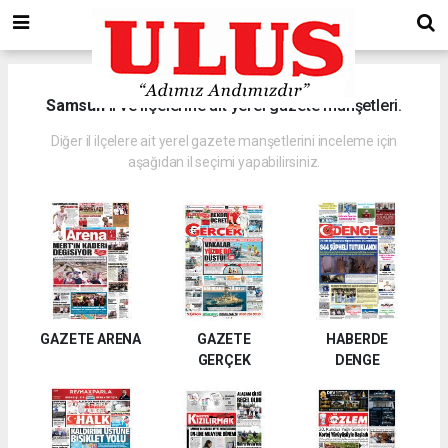
Samsun
il ve ilçelerine ait yerel gazete manşetleri.
Diğer il ilçelere ait yerel gazete manşetlerini inceleme için
aşağıdan il seçimi yapabilirsiniz.
GAZETE ARENA
GAZETE
HABERDE
GERÇEK
DENGE