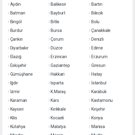
Aydın
Balıkesir
Bartın
Batman
Bayburt
Bilecik
Bingöl
Bitlis
Bolu
Burdur
Bursa
Çanakkale
Çankırı
Çorum
Denizli
Diyarbakır
Düzce
Edirne
Elazığ
Erzincan
Erzurum
Eskişehir
Gaziantep
Giresun
Gümüşhane
Hakkari
Hatay
Iğdır
Isparta
İstanbul
İzmir
K.Maraş
Karabük
Karaman
Kars
Kastamonu
Kayseri
Kırıkkale
Kırşehir
Kilis
Kocaeli
Konya
Kütahya
Malatya
Manisa