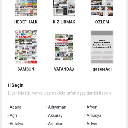
HEDEF HALK
KIZILIRMAK
ÖZLEM
SAMSUN
VATANDAŞ
gazeteAdi
İl Seçin
Diğer il ile ilgili veriye ulaşmak için lütfen aşağıdan bir il seçin
Adana
Adıyaman
Afyon
Ağrı
Aksaray
Amasya
Antalya
Ardahan
Artvin