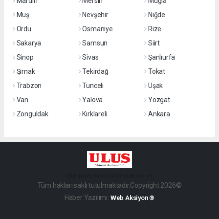
Mardin
Mersin
Muğla
Muş
Nevşehir
Niğde
Ordu
Osmaniye
Rize
Sakarya
Samsun
Siirt
Sinop
Sivas
Şanlıurfa
Şırnak
Tekirdağ
Tokat
Trabzon
Tunceli
Uşak
Van
Yalova
Yozgat
Zonguldak
Kırklareli
Ankara
haber paketi
haber scripti
haber yazılımı
Tüm hakları saklı tutulmaktadır.Copyright 2026©
Haber Yazılımı:
Web Aksiyon ®