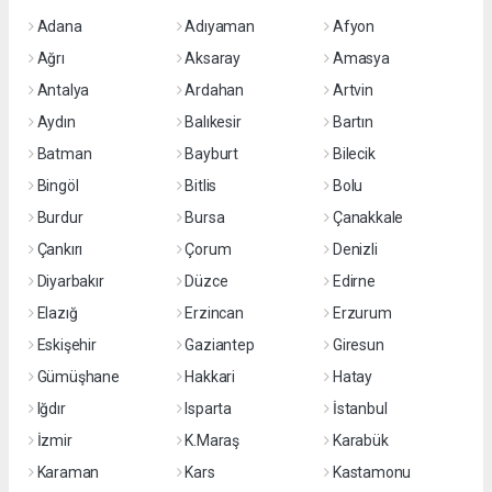
Adana
Adıyaman
Afyon
Ağrı
Aksaray
Amasya
Antalya
Ardahan
Artvin
Aydın
Balıkesir
Bartın
Batman
Bayburt
Bilecik
Bingöl
Bitlis
Bolu
Burdur
Bursa
Çanakkale
Çankırı
Çorum
Denizli
Diyarbakır
Düzce
Edirne
Elazığ
Erzincan
Erzurum
Eskişehir
Gaziantep
Giresun
Gümüşhane
Hakkari
Hatay
Iğdır
Isparta
İstanbul
İzmir
K.Maraş
Karabük
Karaman
Kars
Kastamonu