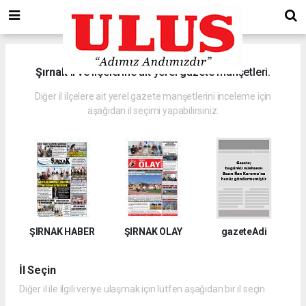
Şırnak
il ve ilçelerine ait yerel gazete manşetleri.
Diğer il ilçelere ait yerel gazete manşetlerini inceleme için
aşağıdan il seçimi yapabilirsiniz.
ŞIRNAK HABER
ŞIRNAK OLAY
gazeteAdi
İl Seçin
Diğer il ile ilgili veriye ulaşmak için lütfen aşağıdan bir il seçin