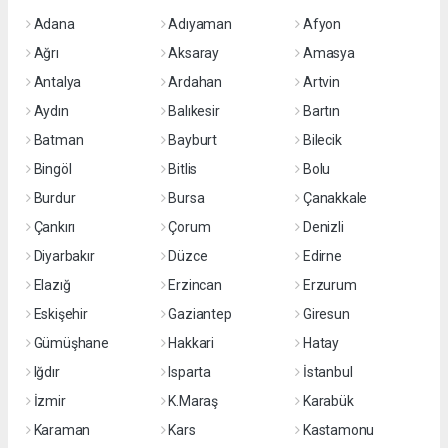
Adana
Adıyaman
Afyon
Ağrı
Aksaray
Amasya
Antalya
Ardahan
Artvin
Aydın
Balıkesir
Bartın
Batman
Bayburt
Bilecik
Bingöl
Bitlis
Bolu
Burdur
Bursa
Çanakkale
Çankırı
Çorum
Denizli
Diyarbakır
Düzce
Edirne
Elazığ
Erzincan
Erzurum
Eskişehir
Gaziantep
Giresun
Gümüşhane
Hakkari
Hatay
Iğdır
Isparta
İstanbul
İzmir
K.Maraş
Karabük
Karaman
Kars
Kastamonu