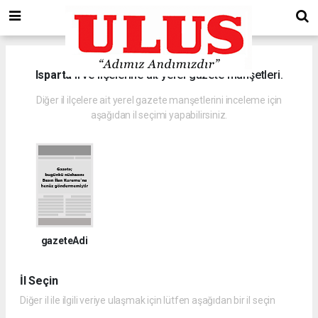
Isparta
il ve ilçelerine ait yerel gazete manşetleri.
Diğer il ilçelere ait yerel gazete manşetlerini inceleme için
aşağıdan il seçimi yapabilirsiniz.
gazeteAdi
İl Seçin
Diğer il ile ilgili veriye ulaşmak için lütfen aşağıdan bir il seçin