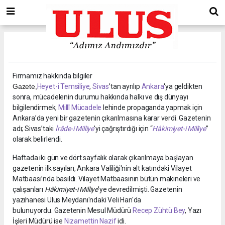
Hakkımızda
Firmamız hakkında bilgiler
Gazete,
Heyet-i Temsiliye
,
Sivas
’tan ayrılıp
Ankara
'ya geldikten
sonra, mücadelenin durumu hakkında halkı ve dış dünyayı
bilgilendirmek,
Millî Mücadele
lehinde propaganda yapmak için
Ankara’da yeni bir gazetenin çıkarılmasına karar verdi. Gazetenin
adı; Sivas’taki
İrâde-i Milliye
'yi çağrıştırdığı için “
Hâkimiyet-i Milliye
”
olarak belirlendi.
Haftada iki gün ve dört sayfalık olarak çıkarılmaya başlayan
gazetenin ilk sayıları, Ankara Valiliği'nin alt katındaki Vilayet
Matbaası’nda basıldı. Vilayet Matbaasının bütün makineleri ve
çalışanları
Hâkimiyet-i Milliye
'ye devredilmişti. Gazetenin
yazıhanesi Ulus Meydanı'ndaki Veli Han'da
bulunuyordu. Gazetenin Mesul Müdürü
Recep Zühtü Bey
, Yazı
İşleri Müdürü ise
Nizamettin Nazif
idi.