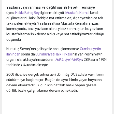
Yazıların yayınlanması ve dağıtılması ile Heyet-i Temsiliye
üyesi
Hakkı Behiç Bey
ilgilenmekteydi.
Mustafa Kemal
kendi
düşüncelerini Hakkı Behiç’e not ettirmekte; diğer yazıları da tek
tek incelemekteydi. Yazıların altına Mustafa Kemal’in imzası
konmuyordu; bazı yazıların altına yıldız konmuştur; bu yazıların
Mustafa Kemal’in kaleme aldığı veya not ettirdiği yazılar olduğu
düşünülür.
Kurtuluş Savaşı'nın galibiyetle sonuçlanması ve
Cumhuriyetin
ilanından
sonra da
Cumhuriyet Halk Fırkası
'nın yarı-resmi yayın
organı olarak hayatını sürdüren
Hâkimiyet-i Milliye
; 28 Kasım 1934
tarihinde
Ulus
adını almıştır.
2008 itibariye gerçek adına geri dönmüş
Ulus
adıyla yayınlarını
sürdürmeye başlamıştır. Bugün de aynı isimle yayın hayatına
devam etmektedir. Bugün için haftalık baskı yapan gazete,
günlük baskı çalışmalarına devam etmektedir.