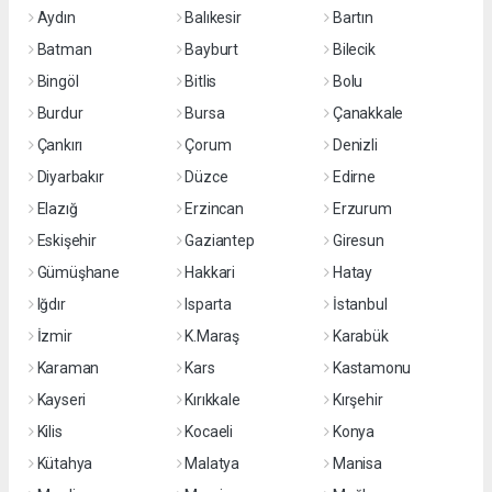
Aydın
Balıkesir
Bartın
Batman
Bayburt
Bilecik
Bingöl
Bitlis
Bolu
Burdur
Bursa
Çanakkale
Çankırı
Çorum
Denizli
Diyarbakır
Düzce
Edirne
Elazığ
Erzincan
Erzurum
Eskişehir
Gaziantep
Giresun
Gümüşhane
Hakkari
Hatay
Iğdır
Isparta
İstanbul
İzmir
K.Maraş
Karabük
Karaman
Kars
Kastamonu
Kayseri
Kırıkkale
Kırşehir
Kilis
Kocaeli
Konya
Kütahya
Malatya
Manisa