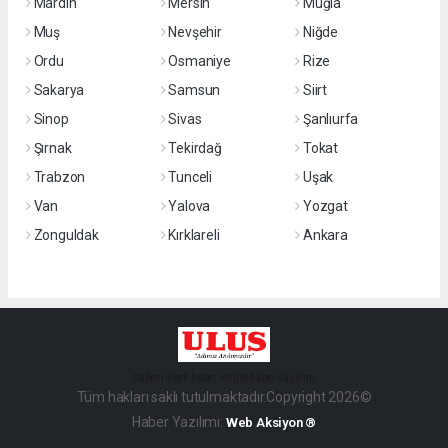
Mardin
Mersin
Muğla
Muş
Nevşehir
Niğde
Ordu
Osmaniye
Rize
Sakarya
Samsun
Siirt
Sinop
Sivas
Şanlıurfa
Şırnak
Tekirdağ
Tokat
Trabzon
Tunceli
Uşak
Van
Yalova
Yozgat
Zonguldak
Kırklareli
Ankara
haber paketi
haber scripti
haber yazılımı
Tüm hakları saklı tutulmaktadır.Copyright 2026©
Haber Yazılımı:
Web Aksiyon ®