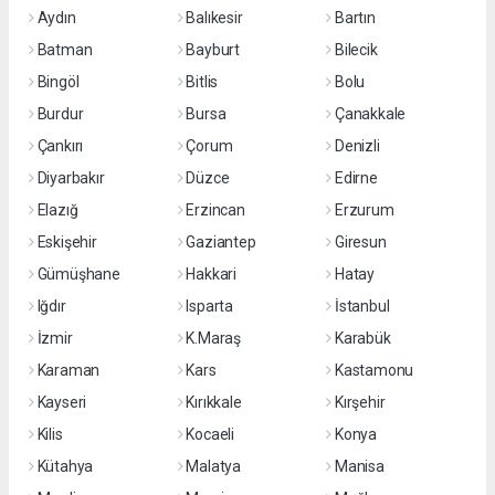
Aydın
Balıkesir
Bartın
Batman
Bayburt
Bilecik
Bingöl
Bitlis
Bolu
Burdur
Bursa
Çanakkale
Çankırı
Çorum
Denizli
Diyarbakır
Düzce
Edirne
Elazığ
Erzincan
Erzurum
Eskişehir
Gaziantep
Giresun
Gümüşhane
Hakkari
Hatay
Iğdır
Isparta
İstanbul
İzmir
K.Maraş
Karabük
Karaman
Kars
Kastamonu
Kayseri
Kırıkkale
Kırşehir
Kilis
Kocaeli
Konya
Kütahya
Malatya
Manisa