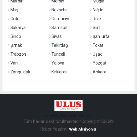
Mardin
Mersin
Muğla
Muş
Nevşehir
Niğde
Ordu
Osmaniye
Rize
Sakarya
Samsun
Siirt
Sinop
Sivas
Şanlıurfa
Şırnak
Tekirdağ
Tokat
Trabzon
Tunceli
Uşak
Van
Yalova
Yozgat
Zonguldak
Kırklareli
Ankara
haber paketi
haber scripti
haber yazılımı
Tüm hakları saklı tutulmaktadır.Copyright 2026©
Haber Yazılımı:
Web Aksiyon ®