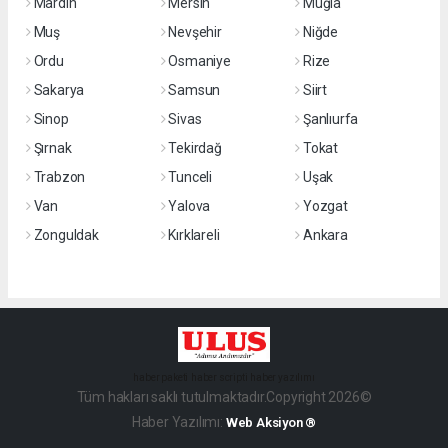
Mardin
Mersin
Muğla
Muş
Nevşehir
Niğde
Ordu
Osmaniye
Rize
Sakarya
Samsun
Siirt
Sinop
Sivas
Şanlıurfa
Şırnak
Tekirdağ
Tokat
Trabzon
Tunceli
Uşak
Van
Yalova
Yozgat
Zonguldak
Kırklareli
Ankara
haber paketi
haber scripti
haber yazılımı
Tüm hakları saklı tutulmaktadır.Copyright 2026©
Haber Yazılımı:
Web Aksiyon ®