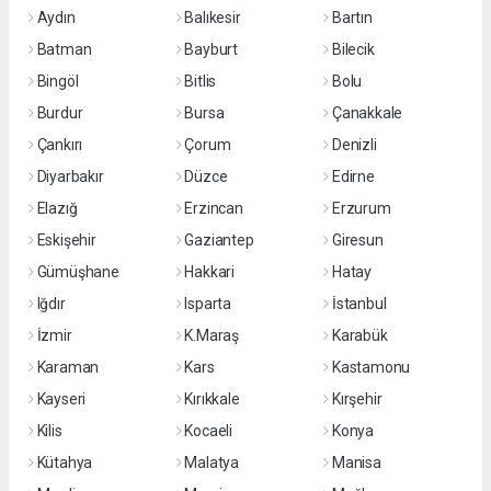
Aydın
Balıkesir
Bartın
Batman
Bayburt
Bilecik
Bingöl
Bitlis
Bolu
Burdur
Bursa
Çanakkale
Çankırı
Çorum
Denizli
Diyarbakır
Düzce
Edirne
Elazığ
Erzincan
Erzurum
Eskişehir
Gaziantep
Giresun
Gümüşhane
Hakkari
Hatay
Iğdır
Isparta
İstanbul
İzmir
K.Maraş
Karabük
Karaman
Kars
Kastamonu
Kayseri
Kırıkkale
Kırşehir
Kilis
Kocaeli
Konya
Kütahya
Malatya
Manisa