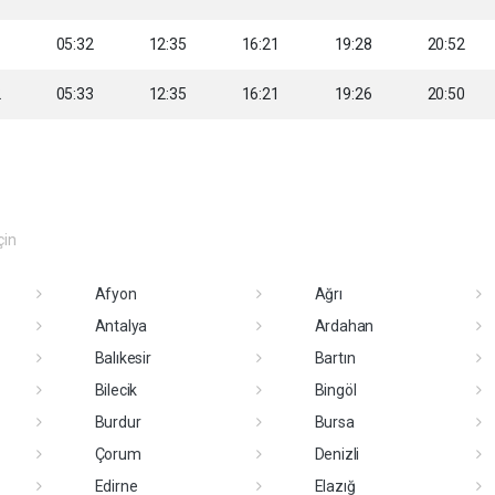
1
05:32
12:35
16:21
19:28
20:52
2
05:33
12:35
16:21
19:26
20:50
çin
Afyon
Ağrı
Antalya
Ardahan
Balıkesir
Bartın
Bilecik
Bingöl
Burdur
Bursa
Çorum
Denizli
Edirne
Elazığ