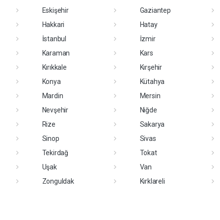
Eskişehir
Gaziantep
Hakkari
Hatay
İstanbul
İzmir
Karaman
Kars
Kırıkkale
Kırşehir
Konya
Kütahya
Mardin
Mersin
Nevşehir
Niğde
Rize
Sakarya
Sinop
Sivas
Tekirdağ
Tokat
Uşak
Van
Zonguldak
Kırklareli