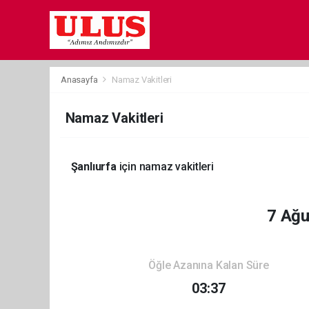
Anasayfa
Namaz Vakitleri
Namaz Vakitleri
Şanlıurfa
için namaz vakitleri
7 Ağ
Öğle Azanına Kalan Süre
03:37