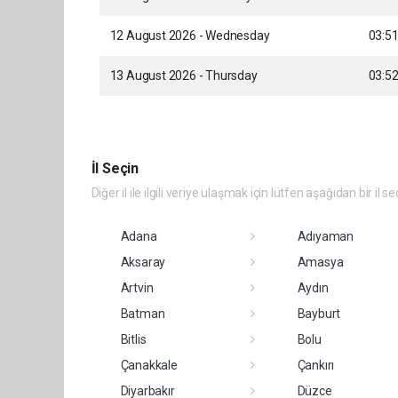
12 August 2026 - Wednesday
03:5
13 August 2026 - Thursday
03:5
İl Seçin
Diğer il ile ilgili veriye ulaşmak için lütfen aşağıdan bir il se
Adana
Adıyaman
Aksaray
Amasya
Artvin
Aydın
Batman
Bayburt
Bitlis
Bolu
Çanakkale
Çankırı
Diyarbakır
Düzce