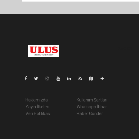
Pro-0.129
Hakkımızda
Kullanım Şartları
Yayın İlkeleri
Whatsapp İhbar
Veri Politikası
Haber Gönder