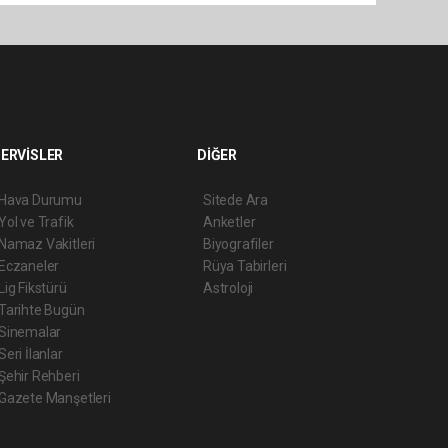
ERVİSLER
DİĞER
Hava Durumu
Sitede Ara
Yol ve Trafik
Anketler
Namaz Vakitleri
Biyografiler
Eczaneler
Rüya Tabirleri
Lig Fikstürü
Astroloji
Tarihte Bugün
Sinemalar
Seri İlanlar
Şehir Rehberi
Gazete Manşetleri