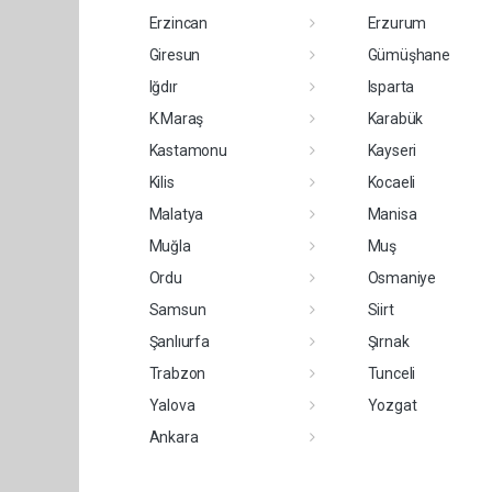
Erzincan
Erzurum
Giresun
Gümüşhane
Iğdır
Isparta
K.Maraş
Karabük
Kastamonu
Kayseri
Kilis
Kocaeli
Malatya
Manisa
Muğla
Muş
Ordu
Osmaniye
Samsun
Siirt
Şanlıurfa
Şırnak
Trabzon
Tunceli
Yalova
Yozgat
Ankara