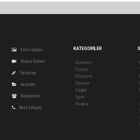
KATEGORİLER
S
Foto Galeri
Video Galeri
Gündem
Dünya
Yazarlar
Ekonomi
Siyaset
Arşivler
Sağlık
Künyemiz
Spor
Asayiş
Bize Ulaşın