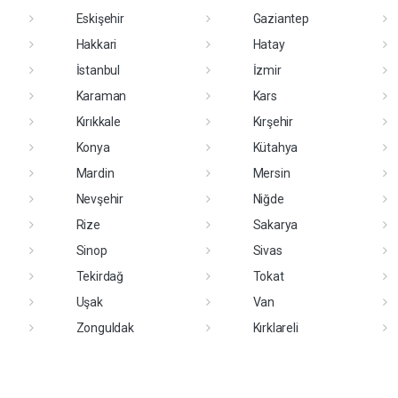
Eskişehir
Gaziantep
Hakkari
Hatay
İstanbul
İzmir
Karaman
Kars
Kırıkkale
Kırşehir
Konya
Kütahya
Mardin
Mersin
Nevşehir
Niğde
Rize
Sakarya
Sinop
Sivas
Tekirdağ
Tokat
Uşak
Van
Zonguldak
Kırklareli