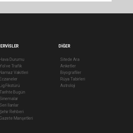
ERVİSLER
DİĞER
Hava Durumu
Sitede Ara
Yol ve Trafik
Anketler
Namaz Vakitleri
Biyografiler
Eczaneler
Rüya Tabirleri
Lig Fikstürü
Astroloji
Tarihte Bugün
Sinemalar
Seri İlanlar
Şehir Rehberi
Gazete Manşetleri