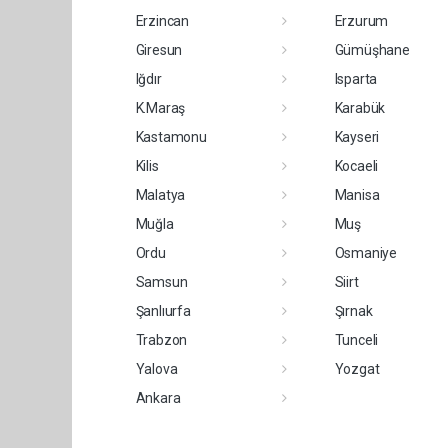
Erzincan
Erzurum
Giresun
Gümüşhane
Iğdır
Isparta
K.Maraş
Karabük
Kastamonu
Kayseri
Kilis
Kocaeli
Malatya
Manisa
Muğla
Muş
Ordu
Osmaniye
Samsun
Siirt
Şanlıurfa
Şırnak
Trabzon
Tunceli
Yalova
Yozgat
Ankara