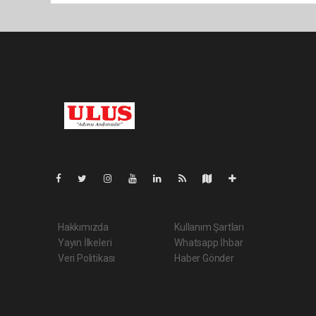
Pro-0.128
Hakkımızda
Kullanım Şartları
Yayın İlkeleri
Whatsapp İhbar
Veri Politikası
Haber Gönder