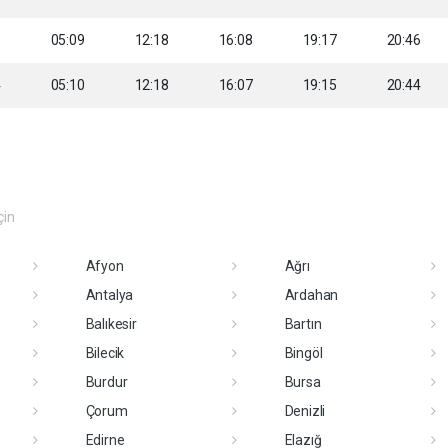
3
05:09
12:18
16:08
19:17
20:46
4
05:10
12:18
16:07
19:15
20:44
çin
Afyon
Ağrı
Antalya
Ardahan
Balıkesir
Bartın
Bilecik
Bingöl
Burdur
Bursa
Çorum
Denizli
Edirne
Elazığ