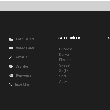
KATEGORİLER
S
Foto Galeri
Video Galeri
Gündem
Dünya
Yazarlar
Ekonomi
Siyaset
Arşivler
Sağlık
Künyemiz
Spor
Asayiş
Bize Ulaşın