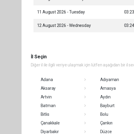
11 August 2026 - Tuesday
03:2
12 August 2026 - Wednesday
03:2
İl Seçin
Diğer il ile ilgili veriye ulaşmak için lütfen aşağıdan bir il se
Adana
Adıyaman
Aksaray
Amasya
Artvin
Aydın
Batman
Bayburt
Bitlis
Bolu
Çanakkale
Çankırı
Diyarbakır
Düzce