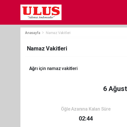
Anasayfa
Namaz Vakitleri
Namaz Vakitleri
Ağrı
için namaz vakitleri
6 Ağus
Öğle Azanına Kalan Süre
02:44