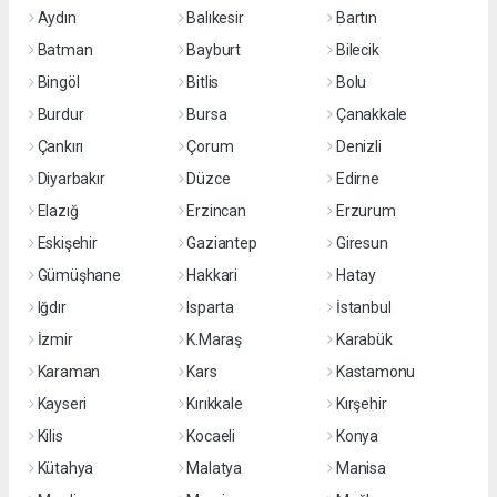
Aydın
Balıkesir
Bartın
Batman
Bayburt
Bilecik
Bingöl
Bitlis
Bolu
Burdur
Bursa
Çanakkale
Çankırı
Çorum
Denizli
Diyarbakır
Düzce
Edirne
Elazığ
Erzincan
Erzurum
Eskişehir
Gaziantep
Giresun
Gümüşhane
Hakkari
Hatay
Iğdır
Isparta
İstanbul
İzmir
K.Maraş
Karabük
Karaman
Kars
Kastamonu
Kayseri
Kırıkkale
Kırşehir
Kilis
Kocaeli
Konya
Kütahya
Malatya
Manisa