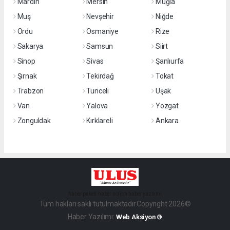
Mardin
Mersin
Muğla
Muş
Nevşehir
Niğde
Ordu
Osmaniye
Rize
Sakarya
Samsun
Siirt
Sinop
Sivas
Şanlıurfa
Şırnak
Tekirdağ
Tokat
Trabzon
Tunceli
Uşak
Van
Yalova
Yozgat
Zonguldak
Kırklareli
Ankara
haber paketi
haber scripti
haber yazılımı
Tüm hakları saklı tutulmaktadır.Copyright 2026©
Haber Yazılımı:
Web Aksiyon ®