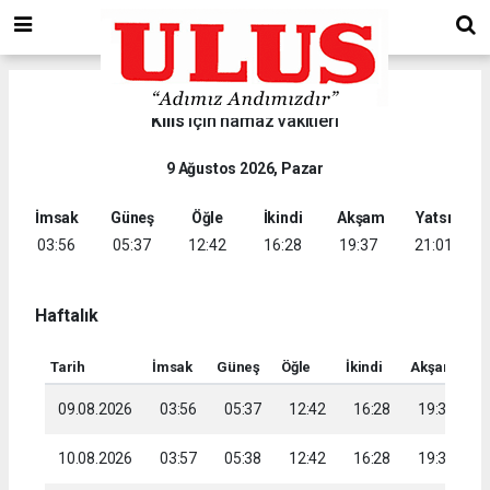
Kilis
için namaz vakitleri
9 Ağustos 2026, Pazar
İmsak
Güneş
Öğle
İkindi
Akşam
Yatsı
03:56
05:37
12:42
16:28
19:37
21:01
Haftalık
Tarih
İmsak
Güneş
Öğle
İkindi
Akşam
Ya
09.08.2026
03:56
05:37
12:42
16:28
19:37
2
10.08.2026
03:57
05:38
12:42
16:28
19:36
2