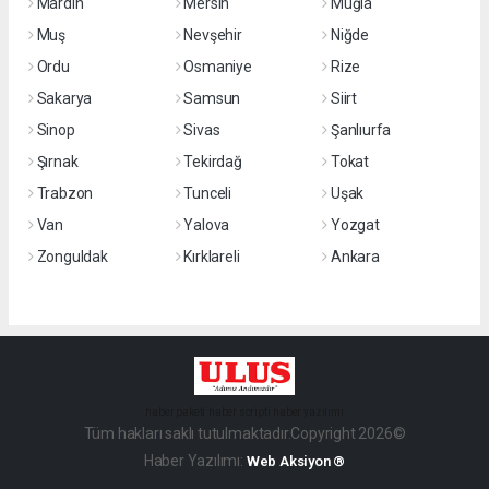
Mardin
Mersin
Muğla
Muş
Nevşehir
Niğde
Ordu
Osmaniye
Rize
Sakarya
Samsun
Siirt
Sinop
Sivas
Şanlıurfa
Şırnak
Tekirdağ
Tokat
Trabzon
Tunceli
Uşak
Van
Yalova
Yozgat
Zonguldak
Kırklareli
Ankara
haber paketi
haber scripti
haber yazılımı
Tüm hakları saklı tutulmaktadır.Copyright 2026©
Haber Yazılımı:
Web Aksiyon ®