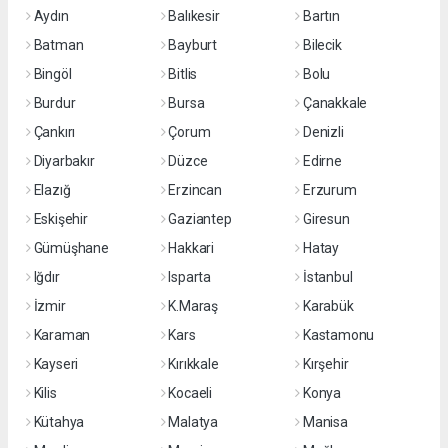
Aydın
Balıkesir
Bartın
Batman
Bayburt
Bilecik
Bingöl
Bitlis
Bolu
Burdur
Bursa
Çanakkale
Çankırı
Çorum
Denizli
Diyarbakır
Düzce
Edirne
Elazığ
Erzincan
Erzurum
Eskişehir
Gaziantep
Giresun
Gümüşhane
Hakkari
Hatay
Iğdır
Isparta
İstanbul
İzmir
K.Maraş
Karabük
Karaman
Kars
Kastamonu
Kayseri
Kırıkkale
Kırşehir
Kilis
Kocaeli
Konya
Kütahya
Malatya
Manisa