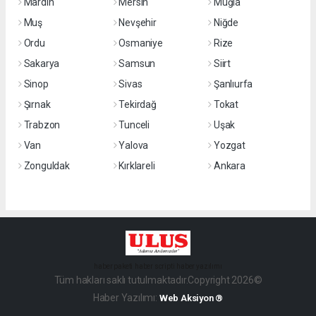
Mardin
Mersin
Muğla
Muş
Nevşehir
Niğde
Ordu
Osmaniye
Rize
Sakarya
Samsun
Siirt
Sinop
Sivas
Şanlıurfa
Şırnak
Tekirdağ
Tokat
Trabzon
Tunceli
Uşak
Van
Yalova
Yozgat
Zonguldak
Kırklareli
Ankara
haber paketi
haber scripti
haber yazılımı
Tüm hakları saklı tutulmaktadır.Copyright 2026©
Haber Yazılımı:
Web Aksiyon ®