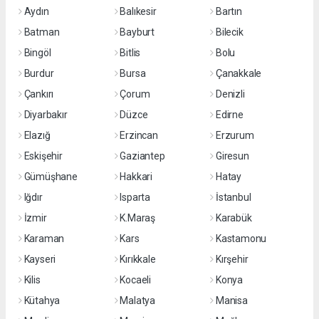
Aydın
Balıkesir
Bartın
Batman
Bayburt
Bilecik
Bingöl
Bitlis
Bolu
Burdur
Bursa
Çanakkale
Çankırı
Çorum
Denizli
Diyarbakır
Düzce
Edirne
Elazığ
Erzincan
Erzurum
Eskişehir
Gaziantep
Giresun
Gümüşhane
Hakkari
Hatay
Iğdır
Isparta
İstanbul
İzmir
K.Maraş
Karabük
Karaman
Kars
Kastamonu
Kayseri
Kırıkkale
Kırşehir
Kilis
Kocaeli
Konya
Kütahya
Malatya
Manisa