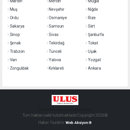
Mardin
Mersin
Muğla
Muş
Nevşehir
Niğde
Ordu
Osmaniye
Rize
Sakarya
Samsun
Siirt
Sinop
Sivas
Şanlıurfa
Şırnak
Tekirdağ
Tokat
Trabzon
Tunceli
Uşak
Van
Yalova
Yozgat
Zonguldak
Kırklareli
Ankara
haber paketi
haber scripti
haber yazılımı
Tüm hakları saklı tutulmaktadır.Copyright 2026©
Haber Yazılımı:
Web Aksiyon ®