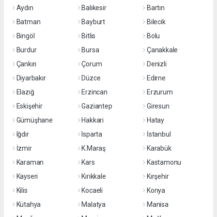
Aydın
Balıkesir
Bartın
Batman
Bayburt
Bilecik
Bingöl
Bitlis
Bolu
Burdur
Bursa
Çanakkale
Çankırı
Çorum
Denizli
Diyarbakır
Düzce
Edirne
Elazığ
Erzincan
Erzurum
Eskişehir
Gaziantep
Giresun
Gümüşhane
Hakkari
Hatay
Iğdır
Isparta
İstanbul
İzmir
K.Maraş
Karabük
Karaman
Kars
Kastamonu
Kayseri
Kırıkkale
Kırşehir
Kilis
Kocaeli
Konya
Kütahya
Malatya
Manisa