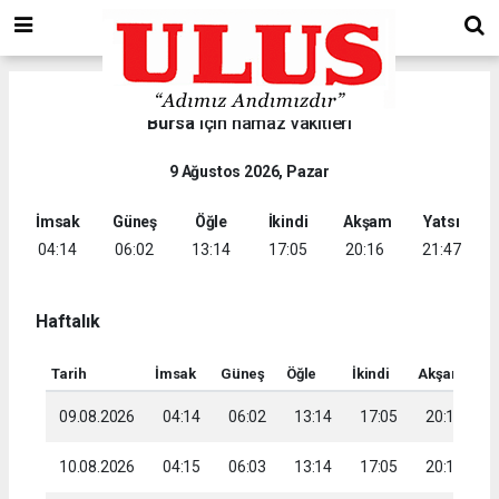
Bursa
için namaz vakitleri
9 Ağustos 2026, Pazar
İmsak
Güneş
Öğle
İkindi
Akşam
Yatsı
04:14
06:02
13:14
17:05
20:16
21:47
Haftalık
Tarih
İmsak
Güneş
Öğle
İkindi
Akşam
Ya
09.08.2026
04:14
06:02
13:14
17:05
20:16
2
10.08.2026
04:15
06:03
13:14
17:05
20:15
2