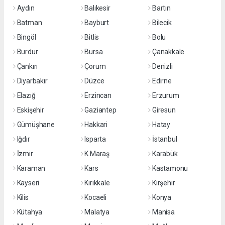
Aydın
Balıkesir
Bartın
Batman
Bayburt
Bilecik
Bingöl
Bitlis
Bolu
Burdur
Bursa
Çanakkale
Çankırı
Çorum
Denizli
Diyarbakır
Düzce
Edirne
Elazığ
Erzincan
Erzurum
Eskişehir
Gaziantep
Giresun
Gümüşhane
Hakkari
Hatay
Iğdır
Isparta
İstanbul
İzmir
K.Maraş
Karabük
Karaman
Kars
Kastamonu
Kayseri
Kırıkkale
Kırşehir
Kilis
Kocaeli
Konya
Kütahya
Malatya
Manisa