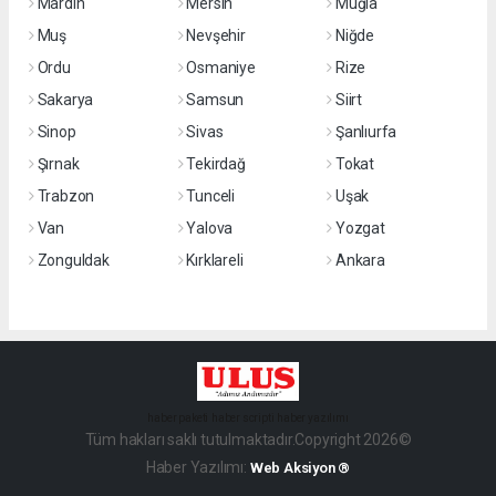
Mardin
Mersin
Muğla
Muş
Nevşehir
Niğde
Ordu
Osmaniye
Rize
Sakarya
Samsun
Siirt
Sinop
Sivas
Şanlıurfa
Şırnak
Tekirdağ
Tokat
Trabzon
Tunceli
Uşak
Van
Yalova
Yozgat
Zonguldak
Kırklareli
Ankara
haber paketi
haber scripti
haber yazılımı
Tüm hakları saklı tutulmaktadır.Copyright 2026©
Haber Yazılımı:
Web Aksiyon ®