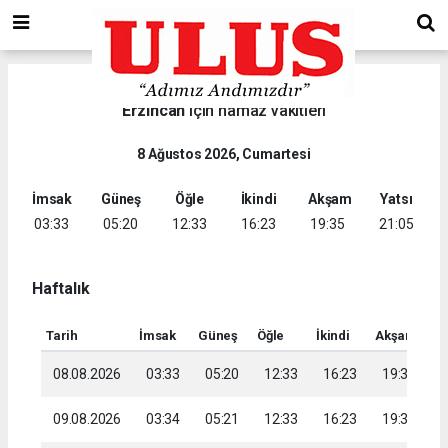
Erzincan
için namaz vakitleri
8 Ağustos 2026, Cumartesi
İmsak
Güneş
Öğle
İkindi
Akşam
Yatsı
03:33
05:20
12:33
16:23
19:35
21:05
Haftalık
Tarih
İmsak
Güneş
Öğle
İkindi
Akşam
Ya
08.08.2026
03:33
05:20
12:33
16:23
19:35
2
09.08.2026
03:34
05:21
12:33
16:23
19:33
2