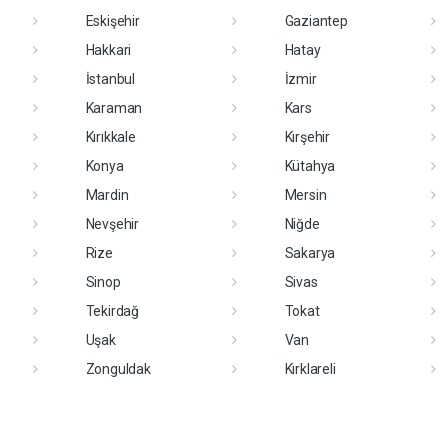
Eskişehir
Gaziantep
Hakkari
Hatay
İstanbul
İzmir
Karaman
Kars
Kırıkkale
Kırşehir
Konya
Kütahya
Mardin
Mersin
Nevşehir
Niğde
Rize
Sakarya
Sinop
Sivas
Tekirdağ
Tokat
Uşak
Van
Zonguldak
Kırklareli