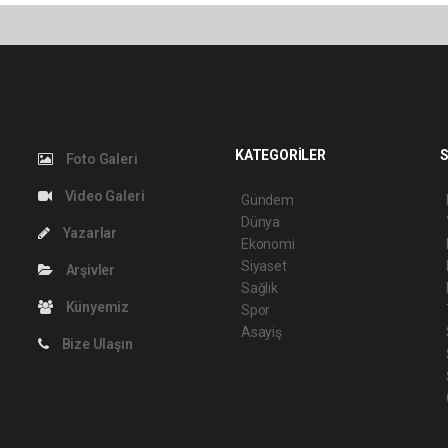
KATEGORİLER
S
Foto Galeri
Video Galeri
Gündem
Dünya
Yazarlar
Ekonomi
Siyaset
Arşivler
Sağlık
Künyemiz
Spor
Asayiş
Bize Ulaşın