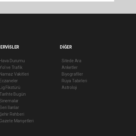
ERVİSLER
DİĞER
Hava Durumu
Sitede Ara
Yol ve Trafik
Anketler
Namaz Vakitleri
Biyografiler
Eczaneler
Rüya Tabirleri
Lig Fikstürü
Astroloji
Tarihte Bugün
Sinemalar
Seri İlanlar
Şehir Rehberi
Gazete Manşetleri