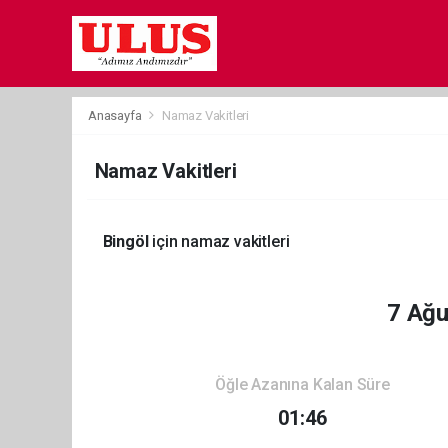
Anasayfa
Namaz Vakitleri
Namaz Vakitleri
Bingöl
için namaz vakitleri
7 Ağ
Öğle Azanına Kalan Süre
01:46