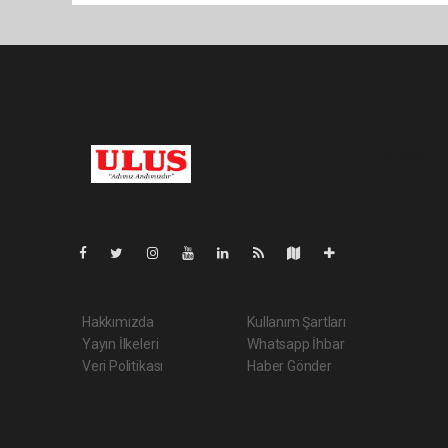
Pro-0.157
Hakkımızda
Kullanım Şartları
Yayın İlkeleri
Whatsapp İhbar
Veri Politikası
Haber Gönder