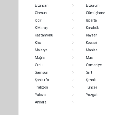
Erzincan
Erzurum
Giresun
Gümüşhane
Iğdır
Isparta
K.Maraş
Karabük
Kastamonu
Kayseri
Kilis
Kocaeli
Malatya
Manisa
Muğla
Muş
Ordu
Osmaniye
Samsun
Siirt
Şanlıurfa
Şırnak
Trabzon
Tunceli
Yalova
Yozgat
Ankara