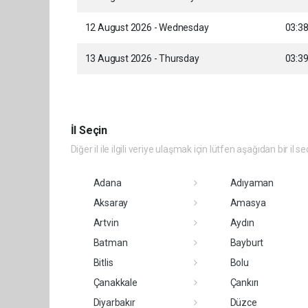
12 August 2026 - Wednesday
03:3
13 August 2026 - Thursday
03:3
İl Seçin
Diğer il ile ilgili veriye ulaşmak için lütfen aşağıdan bir il se
Adana
Adıyaman
Aksaray
Amasya
Artvin
Aydın
Batman
Bayburt
Bitlis
Bolu
Çanakkale
Çankırı
Diyarbakır
Düzce