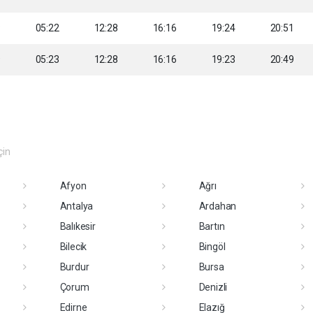
8
05:22
12:28
16:16
19:24
20:51
9
05:23
12:28
16:16
19:23
20:49
çin
Afyon
Ağrı
Antalya
Ardahan
Balıkesir
Bartın
Bilecik
Bingöl
Burdur
Bursa
Çorum
Denizli
Edirne
Elazığ