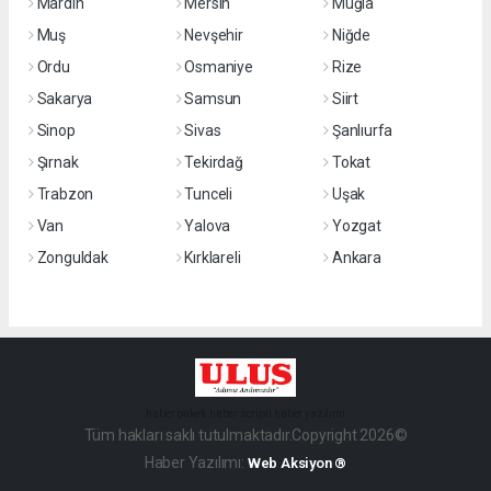
Mardin
Mersin
Muğla
Muş
Nevşehir
Niğde
Ordu
Osmaniye
Rize
Sakarya
Samsun
Siirt
Sinop
Sivas
Şanlıurfa
Şırnak
Tekirdağ
Tokat
Trabzon
Tunceli
Uşak
Van
Yalova
Yozgat
Zonguldak
Kırklareli
Ankara
haber paketi
haber scripti
haber yazılımı
Tüm hakları saklı tutulmaktadır.Copyright 2026©
Haber Yazılımı:
Web Aksiyon ®