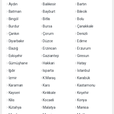
Aydın
Balıkesir
Bartın
Batman
Bayburt
Bilecik
Bingöl
Bitlis
Bolu
Burdur
Bursa
Çanakkale
Çankırı
Çorum
Denizli
Diyarbakır
Düzce
Edirne
Elazığ
Erzincan
Erzurum
Eskişehir
Gaziantep
Giresun
Gümüşhane
Hakkari
Hatay
Iğdır
Isparta
İstanbul
İzmir
K.Maraş
Karabük
Karaman
Kars
Kastamonu
Kayseri
Kırıkkale
Kırşehir
Kilis
Kocaeli
Konya
Kütahya
Malatya
Manisa