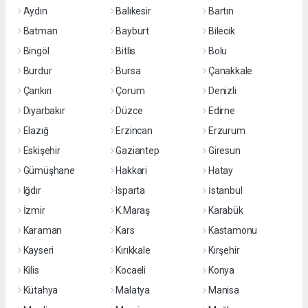
Aydın
Balıkesir
Bartın
Batman
Bayburt
Bilecik
Bingöl
Bitlis
Bolu
Burdur
Bursa
Çanakkale
Çankırı
Çorum
Denizli
Diyarbakır
Düzce
Edirne
Elazığ
Erzincan
Erzurum
Eskişehir
Gaziantep
Giresun
Gümüşhane
Hakkari
Hatay
Iğdır
Isparta
İstanbul
İzmir
K.Maraş
Karabük
Karaman
Kars
Kastamonu
Kayseri
Kırıkkale
Kırşehir
Kilis
Kocaeli
Konya
Kütahya
Malatya
Manisa