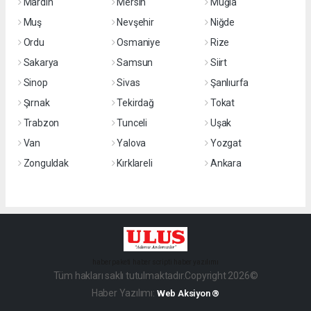
Mardin
Mersin
Muğla
Muş
Nevşehir
Niğde
Ordu
Osmaniye
Rize
Sakarya
Samsun
Siirt
Sinop
Sivas
Şanlıurfa
Şırnak
Tekirdağ
Tokat
Trabzon
Tunceli
Uşak
Van
Yalova
Yozgat
Zonguldak
Kırklareli
Ankara
haber paketi
haber scripti
haber yazılımı
Tüm hakları saklı tutulmaktadır.Copyright 2026©
Haber Yazılımı:
Web Aksiyon ®