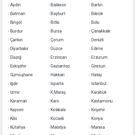
Aydın
Balıkesir
Bartın
Batman
Bayburt
Bilecik
Bingöl
Bitlis
Bolu
Burdur
Bursa
Çanakkale
Çankırı
Çorum
Denizli
Diyarbakır
Düzce
Edirne
Elazığ
Erzincan
Erzurum
Eskişehir
Gaziantep
Giresun
Gümüşhane
Hakkari
Hatay
Iğdır
Isparta
İstanbul
İzmir
K.Maraş
Karabük
Karaman
Kars
Kastamonu
Kayseri
Kırıkkale
Kırşehir
Kilis
Kocaeli
Konya
Kütahya
Malatya
Manisa