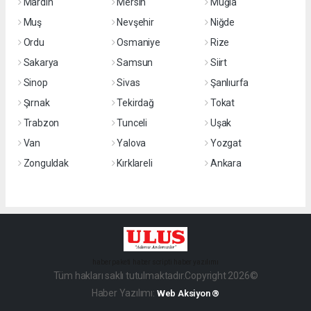
Mardin
Mersin
Muğla
Muş
Nevşehir
Niğde
Ordu
Osmaniye
Rize
Sakarya
Samsun
Siirt
Sinop
Sivas
Şanlıurfa
Şırnak
Tekirdağ
Tokat
Trabzon
Tunceli
Uşak
Van
Yalova
Yozgat
Zonguldak
Kırklareli
Ankara
haber paketi
haber scripti
haber yazılımı
Tüm hakları saklı tutulmaktadır.Copyright 2026©
Haber Yazılımı:
Web Aksiyon ®