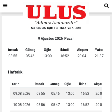
Karabük
için namaz vakitleri
9 Ağustos 2026, Pazar
İmsak
Güneş
Öğle
İkindi
Akşam
Yatsı
03:55
05:46
13:00
16:52
20:04
21:37
Haftalık
Tarih
İmsak
Güneş
Öğle
İkindi
Akşam
Ya
09.08.2026
03:55
05:46
13:00
16:52
20:04
2
10.08.2026
03:56
05:47
13:00
16:52
20:02
2