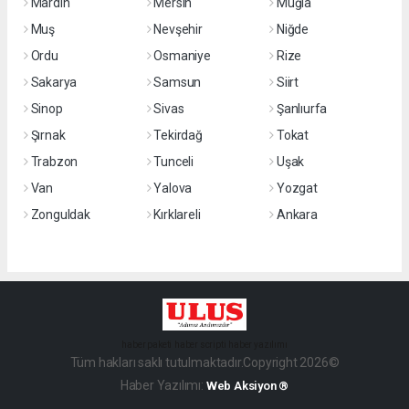
Mardin
Mersin
Muğla
Muş
Nevşehir
Niğde
Ordu
Osmaniye
Rize
Sakarya
Samsun
Siirt
Sinop
Sivas
Şanlıurfa
Şırnak
Tekirdağ
Tokat
Trabzon
Tunceli
Uşak
Van
Yalova
Yozgat
Zonguldak
Kırklareli
Ankara
haber paketi
haber scripti
haber yazılımı
Tüm hakları saklı tutulmaktadır.Copyright 2026©
Haber Yazılımı:
Web Aksiyon ®