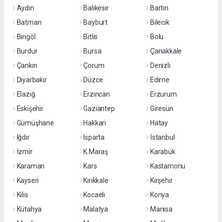
Aydın
Balıkesir
Bartın
Batman
Bayburt
Bilecik
Bingöl
Bitlis
Bolu
Burdur
Bursa
Çanakkale
Çankırı
Çorum
Denizli
Diyarbakır
Düzce
Edirne
Elazığ
Erzincan
Erzurum
Eskişehir
Gaziantep
Giresun
Gümüşhane
Hakkari
Hatay
Iğdır
Isparta
İstanbul
İzmir
K.Maraş
Karabük
Karaman
Kars
Kastamonu
Kayseri
Kırıkkale
Kırşehir
Kilis
Kocaeli
Konya
Kütahya
Malatya
Manisa