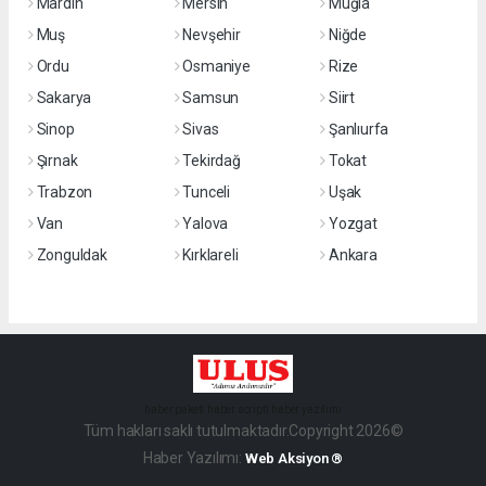
Mardin
Mersin
Muğla
Muş
Nevşehir
Niğde
Ordu
Osmaniye
Rize
Sakarya
Samsun
Siirt
Sinop
Sivas
Şanlıurfa
Şırnak
Tekirdağ
Tokat
Trabzon
Tunceli
Uşak
Van
Yalova
Yozgat
Zonguldak
Kırklareli
Ankara
haber paketi
haber scripti
haber yazılımı
Tüm hakları saklı tutulmaktadır.Copyright 2026©
Haber Yazılımı:
Web Aksiyon ®