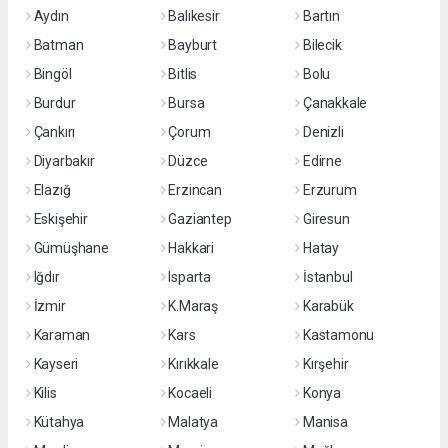
Aydın
Balıkesir
Bartın
Batman
Bayburt
Bilecik
Bingöl
Bitlis
Bolu
Burdur
Bursa
Çanakkale
Çankırı
Çorum
Denizli
Diyarbakır
Düzce
Edirne
Elazığ
Erzincan
Erzurum
Eskişehir
Gaziantep
Giresun
Gümüşhane
Hakkari
Hatay
Iğdır
Isparta
İstanbul
İzmir
K.Maraş
Karabük
Karaman
Kars
Kastamonu
Kayseri
Kırıkkale
Kırşehir
Kilis
Kocaeli
Konya
Kütahya
Malatya
Manisa