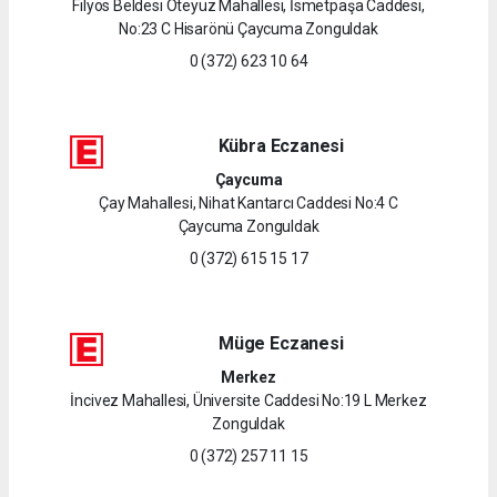
Filyos Beldesi Öteyüz Mahallesi, İsmetpaşa Caddesi,
No:23 C Hisarönü Çaycuma Zonguldak
0 (372) 623 10 64
Kübra Eczanesi
Çaycuma
Çay Mahallesi, Nihat Kantarcı Caddesi No:4 C
Çaycuma Zonguldak
0 (372) 615 15 17
Müge Eczanesi
Merkez
İncivez Mahallesi, Üniversite Caddesi No:19 L Merkez
Zonguldak
0 (372) 257 11 15