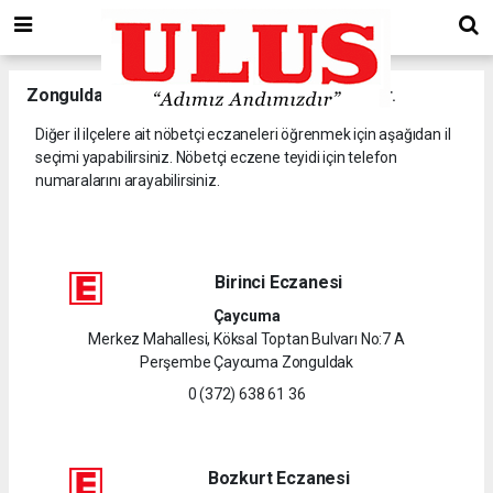
Zonguldak
il ve ilçelerine ait nöbetçi eczaneler.
Diğer il ilçelere ait nöbetçi eczaneleri öğrenmek için aşağıdan il
seçimi yapabilirsiniz. Nöbetçi eczene teyidi için telefon
numaralarını arayabilirsiniz.
Birinci Eczanesi
Çaycuma
Merkez Mahallesi, Köksal Toptan Bulvarı No:7 A
Perşembe Çaycuma Zonguldak
0 (372) 638 61 36
Bozkurt Eczanesi