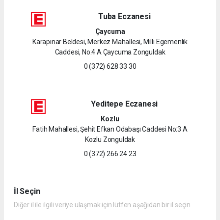
Tuba Eczanesi
Çaycuma
Karapınar Beldesi, Merkez Mahallesi, Milli Egemenlik
Caddesi, No:4 A Çaycuma Zonguldak
0 (372) 628 33 30
Yeditepe Eczanesi
Kozlu
Fatih Mahallesi, Şehit Efkan Odabaşı Caddesi No:3 A
Kozlu Zonguldak
0 (372) 266 24 23
İl Seçin
Diğer il ile ilgili veriye ulaşmak için lütfen aşağıdan bir il seçin