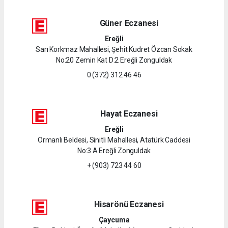
Güner Eczanesi
Ereğli
Sarı Korkmaz Mahallesi, Şehit Kudret Özcan Sokak
No:20 Zemin Kat D:2 Ereğli Zonguldak
0 (372) 312 46 46
Hayat Eczanesi
Ereğli
Ormanlı Beldesi, Sinitli Mahallesi, Atatürk Caddesi
No:3 A Ereğli Zonguldak
+ (903) 723 44 60
Hisarönü Eczanesi
Çaycuma