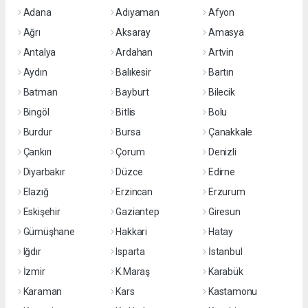
Adana
Adıyaman
Afyon
Ağrı
Aksaray
Amasya
Antalya
Ardahan
Artvin
Aydın
Balıkesir
Bartın
Batman
Bayburt
Bilecik
Bingöl
Bitlis
Bolu
Burdur
Bursa
Çanakkale
Çankırı
Çorum
Denizli
Diyarbakır
Düzce
Edirne
Elazığ
Erzincan
Erzurum
Eskişehir
Gaziantep
Giresun
Gümüşhane
Hakkari
Hatay
Iğdır
Isparta
İstanbul
İzmir
K.Maraş
Karabük
Karaman
Kars
Kastamonu