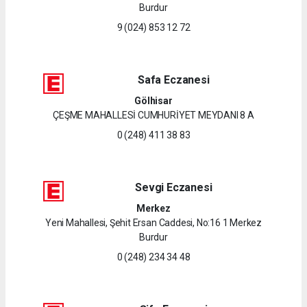
Burdur
9 (024) 853 12 72
Safa Eczanesi
Gölhisar
ÇEŞME MAHALLESİ CUMHURİYET MEYDANI 8 A
0 (248) 411 38 83
Sevgi Eczanesi
Merkez
Yeni Mahallesi, Şehit Ersan Caddesi, No:16 1 Merkez
Burdur
0 (248) 234 34 48