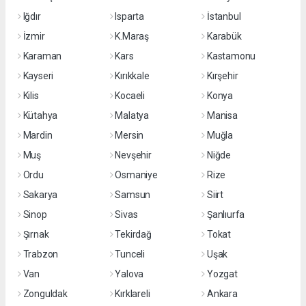
Iğdır
Isparta
İstanbul
İzmir
K.Maraş
Karabük
Karaman
Kars
Kastamonu
Kayseri
Kırıkkale
Kırşehir
Kilis
Kocaeli
Konya
Kütahya
Malatya
Manisa
Mardin
Mersin
Muğla
Muş
Nevşehir
Niğde
Ordu
Osmaniye
Rize
Sakarya
Samsun
Siirt
Sinop
Sivas
Şanlıurfa
Şırnak
Tekirdağ
Tokat
Trabzon
Tunceli
Uşak
Van
Yalova
Yozgat
Zonguldak
Kırklareli
Ankara