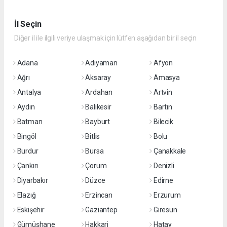
İl Seçin
Diğer il ile ilgili veriye ulaşmak için lütfen aşağıdan bir il seçin
Adana
Adıyaman
Afyon
Ağrı
Aksaray
Amasya
Antalya
Ardahan
Artvin
Aydın
Balıkesir
Bartın
Batman
Bayburt
Bilecik
Bingöl
Bitlis
Bolu
Burdur
Bursa
Çanakkale
Çankırı
Çorum
Denizli
Diyarbakır
Düzce
Edirne
Elazığ
Erzincan
Erzurum
Eskişehir
Gaziantep
Giresun
Gümüşhane
Hakkari
Hatay