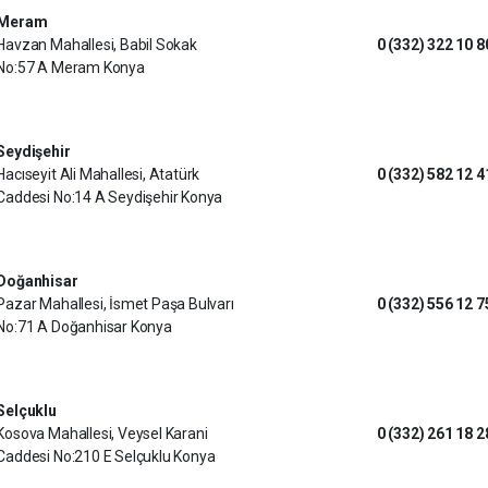
Meram
Havzan Mahallesi, Babil Sokak
0 (332) 322 10 8
No:57 A Meram Konya
Seydişehir
Hacıseyit Ali Mahallesi, Atatürk
0 (332) 582 12 4
Caddesi No:14 A Seydişehir Konya
Doğanhisar
Pazar Mahallesi, İsmet Paşa Bulvarı
0 (332) 556 12 7
No:71 A Doğanhisar Konya
Selçuklu
Kosova Mahallesi, Veysel Karani
0 (332) 261 18 2
Caddesi No:210 E Selçuklu Konya