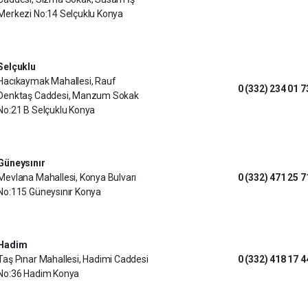
Merkezi No:14 Selçuklu Konya
Selçuklu
Hacıkaymak Mahallesi, Rauf
0 (332) 234 01 7
Denktaş Caddesi, Manzum Sokak
No:21 B Selçuklu Konya
Güneysınır
Mevlana Mahallesi, Konya Bulvarı
0 (332) 471 25 7
No:115 Güneysınır Konya
Hadim
Taş Pınar Mahallesi, Hadimi Caddesi
0 (332) 418 17 4
No:36 Hadim Konya