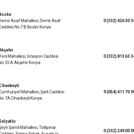
Bozkır
Demir Asaf Mahallesi, Demir Asaf
0 (332) 426 30 3
Caddesi No:7 B Bozkır Konya
Akşehir
Yeni Mahallesi, İstasyon Caddesi
0 (332) 813 63 3
No:35 A Akşehir Konya
Cihanbeyli
Cumhuriyet Mahallesi, Şark Caddesi
9 (054) 411 70 9
No:7A Cihanbeyli Konya
Selçuklu
Şeyh Şamil Mahallesi, Tatlıpınar
0 (332) 249 00 0
Caddesi, Sızma Sokak, Susam İş