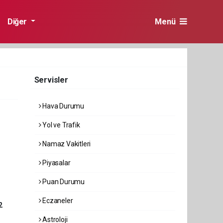
Diğer
Menü
Servisler
Hava Durumu
Yol ve Trafik
Namaz Vakitleri
Piyasalar
Puan Durumu
Eczaneler
2
Astroloji