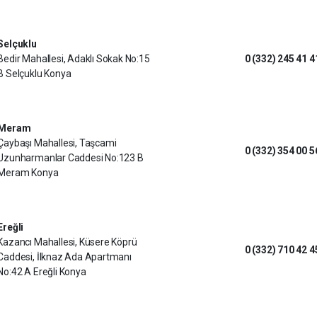
Selçuklu
Bedir Mahallesi, Adaklı Sokak No:15
0 (332) 245 41 4
B Selçuklu Konya
Meram
Çaybaşı Mahallesi, Taşcami
0 (332) 354 00 5
Uzunharmanlar Caddesi No:123 B
Meram Konya
Ereğli
Kazancı Mahallesi, Küsere Köprü
0 (332) 710 42 4
Caddesi, İlknaz Ada Apartmanı
No:42 A Ereğli Konya