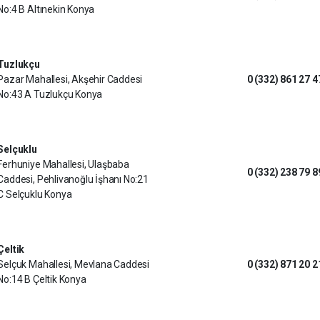
No:4 B Altınekin Konya
Tuzlukçu
Pazar Mahallesi, Akşehir Caddesi
0 (332) 861 27 4
No:43 A Tuzlukçu Konya
Selçuklu
Ferhuniye Mahallesi, Ulaşbaba
0 (332) 238 79 8
Caddesi, Pehlivanoğlu İşhanı No:21
C Selçuklu Konya
Çeltik
Selçuk Mahallesi, Mevlana Caddesi
0 (332) 871 20 2
No:14 B Çeltik Konya