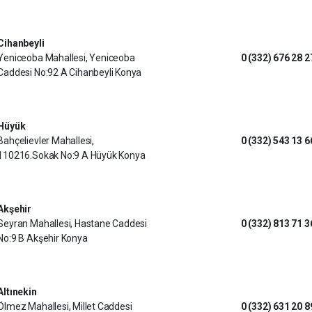
Cihanbeyli
Yeniceoba Mahallesi, Yeniceoba
0 (332) 676 28 2
Caddesi No:92 A Cihanbeyli Konya
Hüyük
Bahçelievler Mahallesi,
0 (332) 543 13 6
110216.Sokak No:9 A Hüyük Konya
Akşehir
Seyran Mahallesi, Hastane Caddesi
0 (332) 813 71 3
No:9 B Akşehir Konya
Altınekin
Ölmez Mahallesi, Millet Caddesi
0 (332) 631 20 8