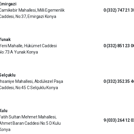
Emirgazi
Camikebir Mahallesi, Milli Egemenlik
0 (332) 747 21 3
Caddesi, No:37, Emirgazi Konya
Yunak
Yeni Mahalle, Hükümet Caddesi
0 (332) 851 23 0
No:73 A Yunak Konya
Selçuklu
İhsaniye Mahallesi, Abdülezel Paşa
0 (332) 352 35 4
Caddesi, No:45 C Selçuklu Konya
Kulu
Fatih Sultan Mehmet Mahallesi,
9 (033) 264 12 0
Ahmet Baran Caddesi No:5 D Kulu
Konya