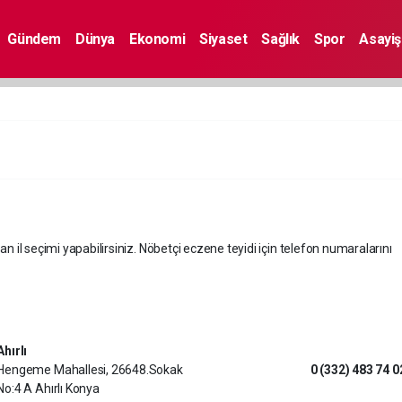
Gündem
Dünya
Ekonomi
Siyaset
Sağlık
Spor
Asayiş
an il seçimi yapabilirsiniz. Nöbetçi eczene teyidi için telefon numaralarını
Ahırlı
Hengeme Mahallesi, 26648.Sokak
0 (332) 483 74 0
No:4 A Ahırlı Konya