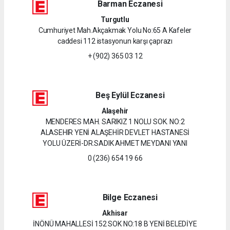
Barman Eczanesi
Turgutlu
Cumhuriyet Mah.Akçakmak Yolu No:65 A Kafeler
caddesi 112 istasyonun karşı çaprazı
+ (902) 365 03 12
Beş Eylül Eczanesi
Alaşehir
MENDERES MAH. SARIKIZ 1 NOLU SOK. NO:2
ALASEHIR YENİ ALAŞEHİR DEVLET HASTANESİ
YOLU ÜZERİ-DR.SADIK AHMET MEYDANI YANI
0 (236) 654 19 66
Bilge Eczanesi
Akhisar
İNÖNÜ MAHALLESİ 152 SOK NO:18 B YENİ BELEDİYE