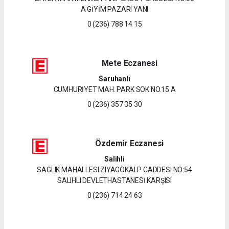
A GİYİM PAZARI YANI
0 (236) 788 14 15
Mete Eczanesi
Saruhanlı
CUMHURİYET MAH. PARK SOK.NO.15 A
0 (236) 357 35 30
Özdemir Eczanesi
Salihli
SAGLIK MAHALLESI ZIYAGÖKALP CADDESI NO:54
SALIHLI DEVLETHASTANESİ KARŞISI
0 (236) 714 24 63