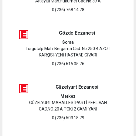
Altıeylül Mah.Hükümet Cad.No:39 A
0 (236) 768 14 78
Gözde Eczanesi
Soma
Turgutalp Mah. Bergama Cad. No:250 B AZOT
KARŞISI-YENİ HASTANE CİVARI
0 (236) 615 05 76
Güzelyurt Eczanesi
Merkez
GÜZELYURT MAHALLESİ PARTİ PEHLİVAN
CAD.NO:20 A TOKİ 2 CAMİ YANI
0 (236) 503 18 79