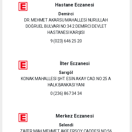
Hastane Eczanesi
Demirci
DR. MEHMET AKARSU MAHALLESİ NURULLAH
DOĞRUEL BULVARI NO:34 2 DEMİRCİ DEVLET
HASTANESİ KARŞISI
9 (023) 646 25 20
İlter Eczanesi
Sarıgöl
KONAK MAHALLESİ ŞHT. ESİN AKAY CAD. NO:25 A
HALK BANKASI YANI
0 (236) 867 34 34
Merkez Eczanesi
Selendi
ZAFER MAH.MEHMET AKİF ERSOY CADDESİ NO:56