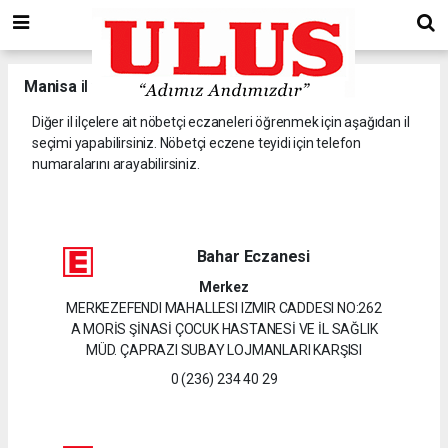
Manisa
il ve ilçelerine ait nöbetçi eczaneler.
Diğer il ilçelere ait nöbetçi eczaneleri öğrenmek için aşağıdan il
seçimi yapabilirsiniz. Nöbetçi eczene teyidi için telefon
numaralarını arayabilirsiniz.
Bahar Eczanesi
Merkez
MERKEZEFENDI MAHALLESI IZMIR CADDESI NO:262
A MORİS ŞİNASİ ÇOCUK HASTANESİ VE İL SAĞLIK
MÜD. ÇAPRAZI SUBAY LOJMANLARI KARŞISI
0 (236) 234 40 29