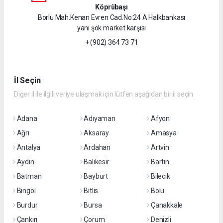
Köprübaşı
Borlu Mah.Kenan Evren Cad.No:24 A Halkbankası
yanı şok market karşısı
+ (902) 364 73 71
İl Seçin
Diğer il ile ilgili veriye ulaşmak için lütfen aşağıdan bir il seçin
Adana
Adıyaman
Afyon
Ağrı
Aksaray
Amasya
Antalya
Ardahan
Artvin
Aydın
Balıkesir
Bartın
Batman
Bayburt
Bilecik
Bingöl
Bitlis
Bolu
Burdur
Bursa
Çanakkale
Çankırı
Çorum
Denizli