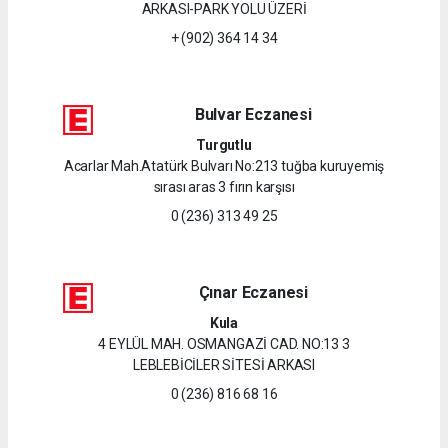
ARKASI-PARK YOLU ÜZERİ
+ (902) 364 14 34
Bulvar Eczanesi
Turgutlu
Acarlar Mah.Atatürk Bulvarı No:213 tuğba kuruyemiş
sırası aras 3 fırın karşısı
0 (236) 313 49 25
Çınar Eczanesi
Kula
4 EYLÜL MAH. OSMANGAZİ CAD. NO:13 3
LEBLEBİCİLER SİTESİ ARKASI
0 (236) 816 68 16