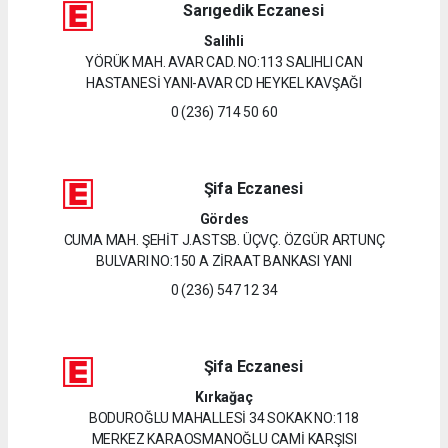
Sarıgedik Eczanesi
Salihli
YÖRÜK MAH. AVAR CAD. NO:113 SALIHLI CAN
HASTANESİ YANI-AVAR CD HEYKEL KAVŞAĞI
0 (236) 714 50 60
Şifa Eczanesi
Gördes
CUMA MAH. ŞEHİT J.ASTSB. ÜÇVÇ. ÖZGÜR ARTUNÇ
BULVARI NO:150 A ZİRAAT BANKASI YANI
0 (236) 547 12 34
Şifa Eczanesi
Kırkağaç
BODUROĞLU MAHALLESİ 34 SOKAK NO:118
MERKEZ KARAOSMANOĞLU CAMİ KARŞISI