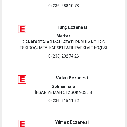
0 (236) 588 10 73
Tunç Eczanesi
Merkez
2.ANAFARTALAR MAH. ATATÜRK BULV. NO:17 C
ESKİ DOĞUMEVİ KARŞISI-FATİH PARKI ALT KÖŞESİ
0 (236) 232 74 26
Vatan Eczanesi
Gölmarmara
İHSANİYE MAH. 512 SOK NO35 B
0 (236) 515 11 52
Yılmaz Eczanesi