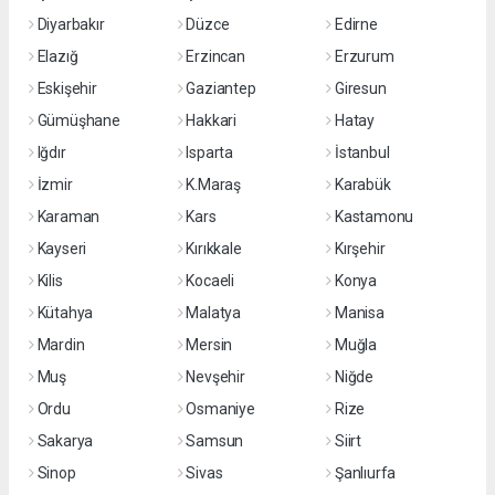
Diyarbakır
Düzce
Edirne
Elazığ
Erzincan
Erzurum
Eskişehir
Gaziantep
Giresun
Gümüşhane
Hakkari
Hatay
Iğdır
Isparta
İstanbul
İzmir
K.Maraş
Karabük
Karaman
Kars
Kastamonu
Kayseri
Kırıkkale
Kırşehir
Kilis
Kocaeli
Konya
Kütahya
Malatya
Manisa
Mardin
Mersin
Muğla
Muş
Nevşehir
Niğde
Ordu
Osmaniye
Rize
Sakarya
Samsun
Siirt
Sinop
Sivas
Şanlıurfa