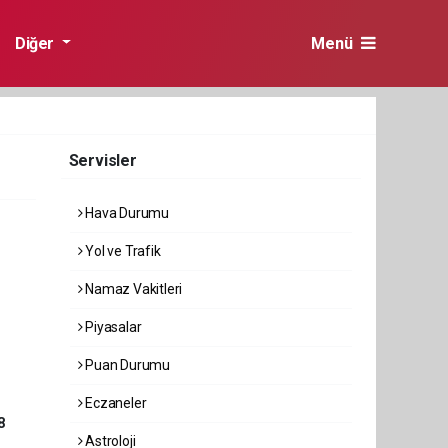
Diğer
Menü
Servisler
Hava Durumu
Yol ve Trafik
Namaz Vakitleri
Piyasalar
Puan Durumu
Eczaneler
8
Astroloji