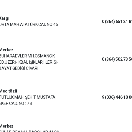
Kargı
0 (364) 651 21 8
ORTA MAH.ATATÜRK CAD.NO:45
Merkez
BUHARAEVLER MH.OSMANCIK
0 (364) 502 73 5
CD.ÜZERİ-İKBAL IŞIKLARI İLERİSİ-
BAYAT GEDİĞİ CİVARI
Mecitözü
TUTLUK MAH. ŞEHİT MUSTAFA
9 (036) 446 10 0
EKER CAD. NO : 7 B
Merkez