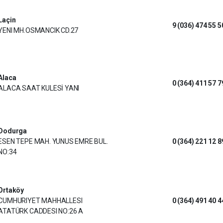
Laçin
9 (036) 474 55 5
YENI MH.OSMANCIK CD.27
Alaca
0 (364) 411 57 7
ALACA SAAT KULESİ YANI
Dodurga
ESEN TEPE MAH. YUNUS EMRE BUL.
0 (364) 221 12 8
NO:34
Ortaköy
CUMHURIYET MAHHALLESI
0 (364) 491 40 4
ATATÜRK CADDESI NO:26 A