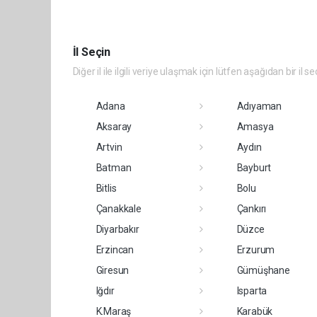
İl Seçin
Diğer il ile ilgili veriye ulaşmak için lütfen aşağıdan bir il se
Adana
Adıyaman
Aksaray
Amasya
Artvin
Aydın
Batman
Bayburt
Bitlis
Bolu
Çanakkale
Çankırı
Diyarbakır
Düzce
Erzincan
Erzurum
Giresun
Gümüşhane
Iğdır
Isparta
K.Maraş
Karabük