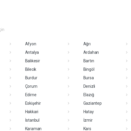
çin
Afyon
Ağrı
Antalya
Ardahan
Balıkesir
Bartın
Bilecik
Bingöl
Burdur
Bursa
Çorum
Denizli
Edirne
Elazığ
Eskişehir
Gaziantep
Hakkari
Hatay
İstanbul
İzmir
Karaman
Kars