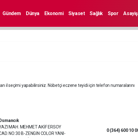
Gündem
Dünya
Ekonomi
Siyaset
Sağlık
Spor
Asayiş
an il seçimi yapabilirsiniz. Nöbetçi eczene teyidi için telefon numaralarını
Osmancık
YAZI MAH. MEHMET AKİF ERSOY
0 (364) 600 10 0
CAD. NO:30 B-ZENGİN COLOR YANI-