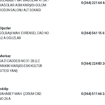
GÜLABİBEY MH. BAĞCILAR 41.SK.-
0 (364) 221 64 4
BAĞCILAR ASM KARŞISI-GÜLÜM
DÜĞÜN SALONU ALT SOKAĞI
Oğuzlar
GÖLBAŞI MAH. EVRENSEL CAD. NO :
0 (364) 561 15 6
62 A OĞUZLAR
Merkez
GAZİ CADDESİ NO:31 2B (LC
0 (364) 224 83 2
WAİKİKİ KARŞISI-ESKİ KÜLTÜR
SİTESİ YANI)
İskilip
BAHABEY MAH. ÇORUM CAD.
0 (364) 511 66 2
NO:26 A