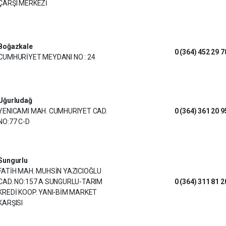
ÇARŞI MERKEZİ
Boğazkale
0 (364) 452 29 7
CUMHURİYET MEYDANI NO : 24
Uğurludağ
YENICAMI MAH. CUMHURIYET CAD.
0 (364) 361 20 9
NO:77 C-D
Sungurlu
FATİH MAH. MUHSİN YAZICIOĞLU
CAD. NO:157 A SUNGURLU-TARIM
0 (364) 311 81 2
KREDİ KOOP. YANI-BİM MARKET
KARŞISI