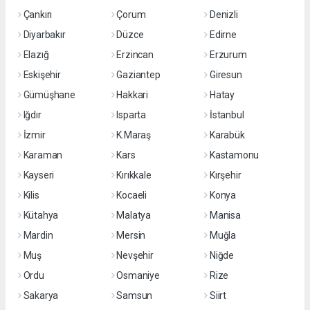
Çankırı
Çorum
Denizli
Diyarbakır
Düzce
Edirne
Elazığ
Erzincan
Erzurum
Eskişehir
Gaziantep
Giresun
Gümüşhane
Hakkari
Hatay
Iğdır
Isparta
İstanbul
İzmir
K.Maraş
Karabük
Karaman
Kars
Kastamonu
Kayseri
Kırıkkale
Kırşehir
Kilis
Kocaeli
Konya
Kütahya
Malatya
Manisa
Mardin
Mersin
Muğla
Muş
Nevşehir
Niğde
Ordu
Osmaniye
Rize
Sakarya
Samsun
Siirt