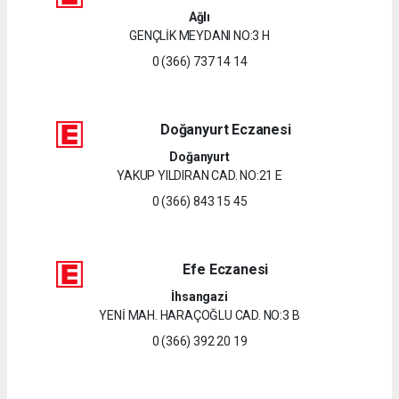
Ağlı
GENÇLİK MEYDANI NO:3 H
0 (366) 737 14 14
Doğanyurt Eczanesi
Doğanyurt
YAKUP YILDIRAN CAD. NO:21 E
0 (366) 843 15 45
Efe Eczanesi
İhsangazi
YENİ MAH. HARAÇOĞLU CAD. NO:3 B
0 (366) 392 20 19