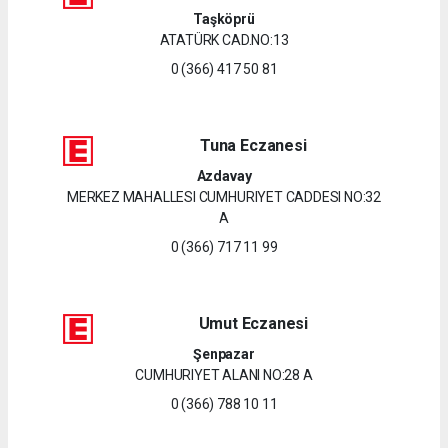
Taşköprü
ATATÜRK CAD.NO:13
0 (366) 417 50 81
Tuna Eczanesi
Azdavay
MERKEZ MAHALLESI CUMHURIYET CADDESI NO:32
A
0 (366) 717 11 99
Umut Eczanesi
Şenpazar
CUMHURIYET ALANI NO:28 A
0 (366) 788 10 11