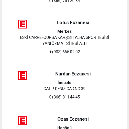
0 (366) 751 20 34
Lotus Eczanesi
Merkez
ESKİ CARREFOURSA KARŞISI TALHA SPOR TESİSİ
YANI ÖZMAT SİTESİ ALTI
+ (903) 665 02 02
Nurdan Eczanesi
İnebolu
GALIP DENIZ CAD.NO:39
0 (366) 811 44 45
Ozan Eczanesi
Hanönü