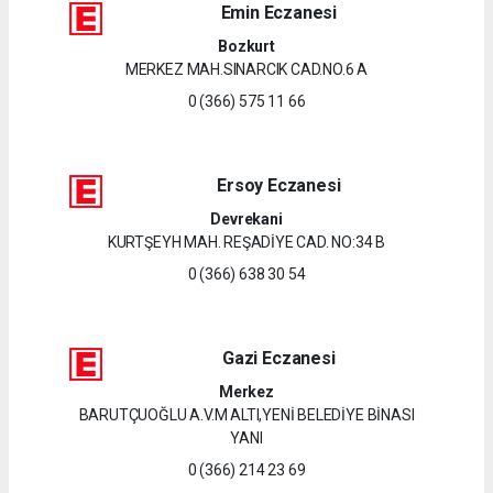
Emin Eczanesi
Bozkurt
MERKEZ MAH.SINARCIK CAD.NO.6 A
0 (366) 575 11 66
Ersoy Eczanesi
Devrekani
KURTŞEYH MAH. REŞADİYE CAD. NO:34 B
0 (366) 638 30 54
Gazi Eczanesi
Merkez
BARUTÇUOĞLU A.V.M ALTI,YENİ BELEDİYE BİNASI
YANI
0 (366) 214 23 69