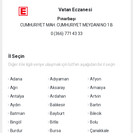
Vatan Eczanesi
Pınarbaşı
CUMHURIYET MAH. CUMHURIYET MEYDANI NO:1 B
0 (366) 771 43 33
İl Seçin
Diğer il ile ilgili veriye ulaşmak için lütfen aşağıdan bir il seçin
Adana
Adıyaman
Afyon
Ağrı
Aksaray
Amasya
Antalya
Ardahan
Artvin
Aydın
Balıkesir
Bartın
Batman
Bayburt
Bilecik
Bingöl
Bitlis
Bolu
Burdur
Bursa
Çanakkale