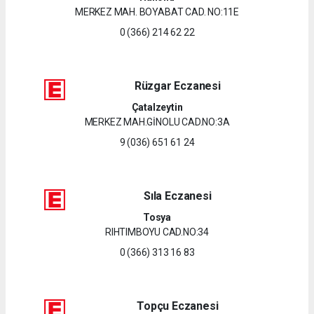
MERKEZ MAH. BOYABAT CAD. NO:11E
0 (366) 214 62 22
Rüzgar Eczanesi
Çatalzeytin
MERKEZ MAH.GİNOLU CAD.NO:3A
9 (036) 651 61 24
Sıla Eczanesi
Tosya
RIHTIMBOYU CAD.NO:34
0 (366) 313 16 83
Topçu Eczanesi