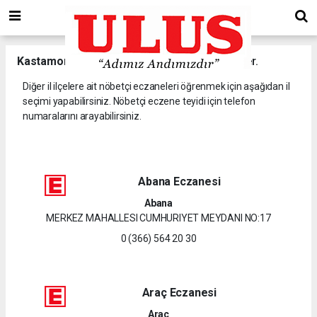
Kastamonu
il ve ilçelerine ait nöbetçi eczaneler.
Diğer il ilçelere ait nöbetçi eczaneleri öğrenmek için aşağıdan il
seçimi yapabilirsiniz. Nöbetçi eczene teyidi için telefon
numaralarını arayabilirsiniz.
Abana Eczanesi
Abana
MERKEZ MAHALLESI CUMHURIYET MEYDANI NO:17
0 (366) 564 20 30
Araç Eczanesi
Araç