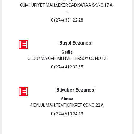
CUMHURIYET MAH.ŞEKER CAD.KARAA SK.NO:17 A-
1
0 (274) 331 22 28
Başol Eczanesi
Gediz
ULUOYMAK MH.MEHMET ERSOY CD.NO:12
0 (274) 412 33 55
Büyüker Eczanesi
Simav
4 EYLÜL MAH.TEVFIK FIKRET CD.NO:22 A
0 (274) 513 24 19