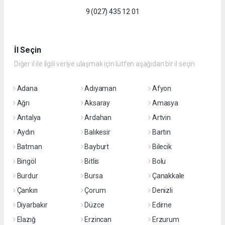
9 (027) 435 12 01
İl Seçin
Diğer il ile ilgili veriye ulaşmak için lütfen aşağıdan bir il seçin
Adana
Adıyaman
Afyon
Ağrı
Aksaray
Amasya
Antalya
Ardahan
Artvin
Aydın
Balıkesir
Bartın
Batman
Bayburt
Bilecik
Bingöl
Bitlis
Bolu
Burdur
Bursa
Çanakkale
Çankırı
Çorum
Denizli
Diyarbakır
Düzce
Edirne
Elazığ
Erzincan
Erzurum