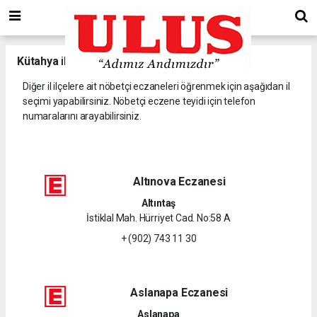
Kütahya
il ve ilçelerine ait nöbetçi eczaneler.
Diğer il ilçelere ait nöbetçi eczaneleri öğrenmek için aşağıdan il
seçimi yapabilirsiniz. Nöbetçi eczene teyidi için telefon
numaralarını arayabilirsiniz.
Altınova Eczanesi
Altıntaş
İstiklal Mah. Hürriyet Cad. No:58 A
+ (902) 743 11 30
Aslanapa Eczanesi
Aslanapa