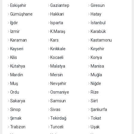
Eskişehir
Gaziantep
Giresun
Gümüşhane
Hakkari
Hatay
Iğdır
Isparta
İstanbul
İzmir
K.Maraş
Karabük
Karaman
Kars
Kastamonu
Kayseri
Kırıkkale
Kırşehir
Kilis
Kocaeli
Konya
Kütahya
Malatya
Manisa
Mardin
Mersin
Muğla
Muş
Nevşehir
Niğde
Ordu
Osmaniye
Rize
Sakarya
Samsun
Siirt
Sinop
Sivas
Şanlıurfa
Şırnak
Tekirdağ
Tokat
Trabzon
Tunceli
Uşak