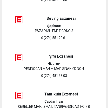
Sevinç Eczanesi
Şaphane
PAZAR MH.EMET CD.NO:3
0 (274) 551 20 61
Şifa Eczanesi
Hisarcık
YENIDOGAN MAH.MIMAR SINAN CD.NO:4
0 (274) 481 53 03
Tanrıkulu Eczanesi
Çavdarhisar
CERELLER MAH. ISMAIL TANRIVERDI CAD. NO:7 B