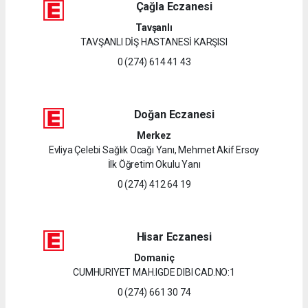
Çağla Eczanesi
Tavşanlı
TAVŞANLI DİŞ HASTANESİ KARŞISI
0 (274) 614 41 43
Doğan Eczanesi
Merkez
Evliya Çelebi Sağlık Ocağı Yanı, Mehmet Akif Ersoy
İlk Öğretim Okulu Yanı
0 (274) 412 64 19
Hisar Eczanesi
Domaniç
CUMHURIYET MAH.IGDE DIBI CAD.NO:1
0 (274) 661 30 74