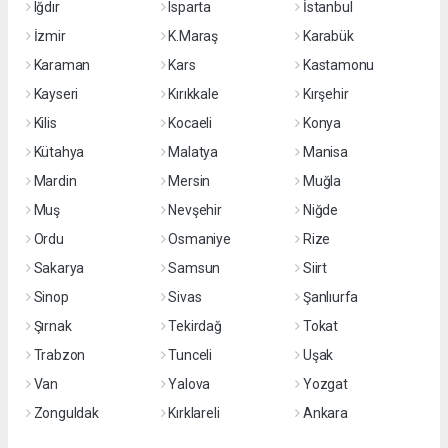
Iğdır
Isparta
İstanbul
İzmir
K.Maraş
Karabük
Karaman
Kars
Kastamonu
Kayseri
Kırıkkale
Kırşehir
Kilis
Kocaeli
Konya
Kütahya
Malatya
Manisa
Mardin
Mersin
Muğla
Muş
Nevşehir
Niğde
Ordu
Osmaniye
Rize
Sakarya
Samsun
Siirt
Sinop
Sivas
Şanlıurfa
Şırnak
Tekirdağ
Tokat
Trabzon
Tunceli
Uşak
Van
Yalova
Yozgat
Zonguldak
Kırklareli
Ankara