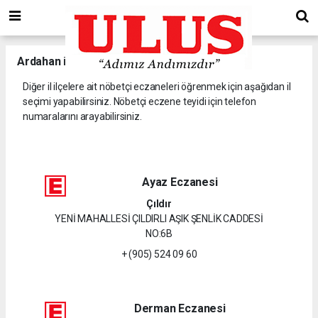
Ardahan
il ve ilçelerine ait nöbetçi eczaneler.
Diğer il ilçelere ait nöbetçi eczaneleri öğrenmek için aşağıdan il
seçimi yapabilirsiniz. Nöbetçi eczene teyidi için telefon
numaralarını arayabilirsiniz.
Ayaz Eczanesi
Çıldır
YENİ MAHALLESİ ÇILDIRLI AŞIK ŞENLİK CADDESİ
NO:6B
+ (905) 524 09 60
Derman Eczanesi