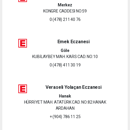
Merkez
KONGRE CADDESI NO:59
0 (478) 211 40 76
Emek Eczanesi
Göle
KUBİLAYBEY MAH. KARS CAD. NO:10
0 (478) 411 30 19
Veraseli Yolaçan Eczanesi
Hanak
HÜRRİYET MAH. ATATÜRK CAD. NO:82 HANAK
ARDAHAN
+ (904) 786 11 25