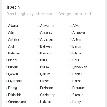
İl Seçin
Diğer il ile ilgili veriye ulaşmak için lütfen aşağıdan bir il seçin
Adana
Adıyaman
Afyon
Ağrı
Aksaray
Amasya
Antalya
Ardahan
Artvin
Aydın
Balıkesir
Bartın
Batman
Bayburt
Bilecik
Bingöl
Bitlis
Bolu
Burdur
Bursa
Çanakkale
Çankırı
Çorum
Denizli
Diyarbakır
Düzce
Edirne
Elazığ
Erzincan
Erzurum
Eskişehir
Gaziantep
Giresun
Gümüşhane
Hakkari
Hatay