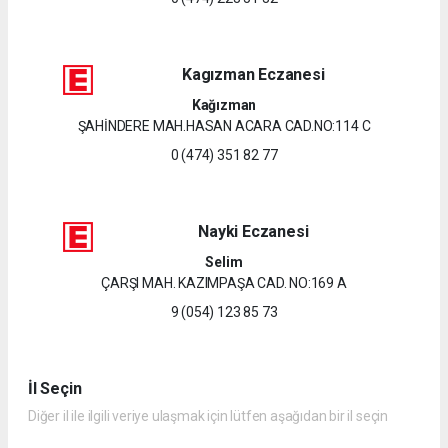
Kagızman Eczanesi
Kağızman
ŞAHİNDERE MAH.HASAN ACARA CAD.NO:114 C
0 (474) 351 82 77
Nayki Eczanesi
Selim
ÇARŞI MAH. KAZIMPAŞA CAD. NO:169 A
9 (054) 123 85 73
İl Seçin
Diğer il ile ilgili veriye ulaşmak için lütfen aşağıdan bir il seçin