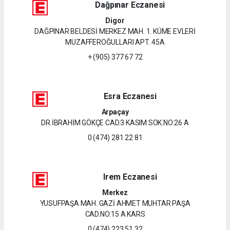
Dağpınar Eczanesi
Digor
DAĞPINAR BELDESİ MERKEZ MAH. 1. KÜME EVLERİ
MUZAFFEROĞULLARI APT. 45A
+ (905) 377 67 72
Esra Eczanesi
Arpaçay
DR.İBRAHİM GÖKÇE CAD.3 KASIM SOK.NO:26 A
0 (474) 281 22 81
Irem Eczanesi
Merkez
YUSUFPAŞA MAH. GAZİ AHMET MUHTAR PAŞA
CAD.NO:15 A KARS
0 (474) 223 51 32