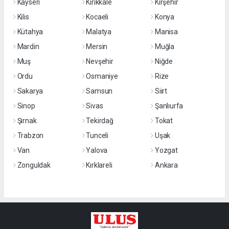
Kayseri
Kırıkkale
Kırşehir
Kilis
Kocaeli
Konya
Kütahya
Malatya
Manisa
Mardin
Mersin
Muğla
Muş
Nevşehir
Niğde
Ordu
Osmaniye
Rize
Sakarya
Samsun
Siirt
Sinop
Sivas
Şanlıurfa
Şırnak
Tekirdağ
Tokat
Trabzon
Tunceli
Uşak
Van
Yalova
Yozgat
Zonguldak
Kırklareli
Ankara