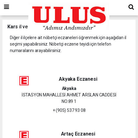
Kars
il ve ilçelerine ait nöbetçi eczaneler.
Diğer il ilçelere ait nöbetçi eczaneleri öğrenmek için aşağıdan il
seçimi yapabilirsiniz. Nöbetçi eczene teyidi için telefon
numaralarını arayabilirsiniz.
Akyaka Eczanesi
Akyaka
İSTASYON MAHALLESİ AHMET ARSLAN CADDESİ
NO:89 1
+ (905) 537 93 08
Artaç Eczanesi