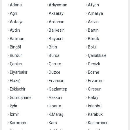
Adana
Adıyaman
Afyon
Ağrı
Aksaray
Amasya
Antalya
Ardahan
Artvin
Aydın
Balıkesir
Bartın
Batman
Bayburt
Bilecik
Bingöl
Bitlis
Bolu
Burdur
Bursa
Çanakkale
Çankırı
Çorum
Denizli
Diyarbakır
Düzce
Edirne
Elazığ
Erzincan
Erzurum
Eskişehir
Gaziantep
Giresun
Gümüşhane
Hakkari
Hatay
Iğdır
Isparta
İstanbul
İzmir
K.Maraş
Karabük
Karaman
Kars
Kastamonu