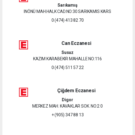
Sarıkamış
INÖNÜ MAH.HALK CAD.NO:30 SARIKAMIS KARS
0 (474) 413 82 70
Can Eczanesi
Susuz
KAZIM KARABEKIR MAHALLE NO:116
0 (474) 511 57 22
Çiğdem Eczanesi
Digor
MERKEZ MAH. KAVAKLAR SOK. NO:2 0
+ (905) 347 88 13