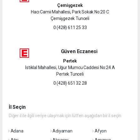
Çemişgezek
Hacı Camii Mahallesi, Park Sokak No:20 C
Çemişgezek Tunceli
0 (428) 611 25 33
Güven Eczanesi
Pertek
İstiklal Mahallesi, Uğur Mumcu Caddesi No:24 A
Pertek Tunceli
0 (428) 651 32 28
İl Seçin
Diğer il ile ilgili veriye ulaşmak için lütfen aşağıdan bir il seçin
Adana
Adıyaman
Afyon
Ağrı
Aksaray
Amasya