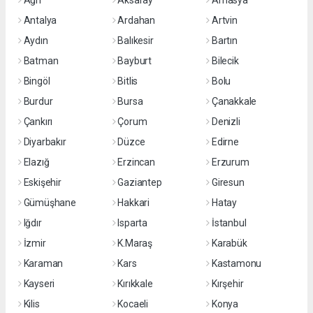
Antalya
Ardahan
Artvin
Aydın
Balıkesir
Bartın
Batman
Bayburt
Bilecik
Bingöl
Bitlis
Bolu
Burdur
Bursa
Çanakkale
Çankırı
Çorum
Denizli
Diyarbakır
Düzce
Edirne
Elazığ
Erzincan
Erzurum
Eskişehir
Gaziantep
Giresun
Gümüşhane
Hakkari
Hatay
Iğdır
Isparta
İstanbul
İzmir
K.Maraş
Karabük
Karaman
Kars
Kastamonu
Kayseri
Kırıkkale
Kırşehir
Kilis
Kocaeli
Konya