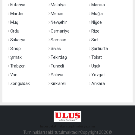
Kütahya
Malatya
Manisa
Mardin
Mersin
Muğla
Muş
Nevşehir
Niğde
Ordu
Osmaniye
Rize
Sakarya
Samsun
Siirt
Sinop
Sivas
Şanlıurfa
Şırnak
Tekirdağ
Tokat
Trabzon
Tunceli
Uşak
Van
Yalova
Yozgat
Zonguldak
Kırklareli
Ankara
haber paketi
haber scripti
haber yazılımı
Tüm hakları saklı tutulmaktadır.Copyright 2026©